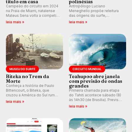
título em casa
polinésias
Campeão do circuito em 2024
Antropólogo Luciano
na Praia de Miami, natalense
Meneghello propõe releitura
Mateus Sena volta a competir
das origens do surfe,
em casa em busca de manter a
resgatando a cultura polinésia
leia mais »
leia mais »
hegemonia potiguar em etapa
e questionando a visão
do Circuito Banco do Brasil.
ocidental que transformou a
prática em esporte e indústria.
MUSEU DO SURFE
CIRCUITO MUNDIAL
Biteka no Trem da
Teahupoo abre janela
Morte
com previsão de ondas
grandes
Conheça a história de Paulo
Bittencourt, o Biteka, que
Primeira chamada para etapa
cruzou a América do Sul rumo
do Tahiti acontece sábado (8)
ao Pacífico em uma jornada
às 14h30 (de Brasília). Previsão
leia mais »
que se tornou um marco de
indica swell consistente.
leia mais »
aventura, resiliência e paixão
Medina embarca para evento e
pelo surfe.
WSL divulga baterias, com
Kelly Slater convidado.