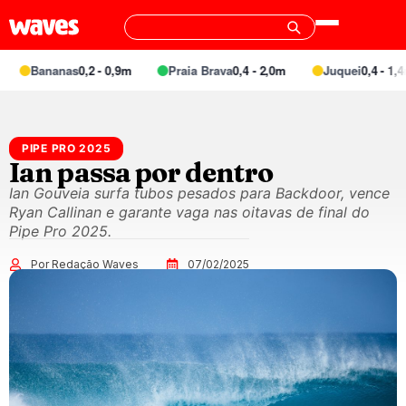
Bananas
0,2 - 0,9m
Praia Brava
0,4 - 2,0m
Juquei
0,4 - 1,4m
PIPE PRO 2025
Ian passa por dentro
Ian Gouveia surfa tubos pesados para Backdoor, vence
Ryan Callinan e garante vaga nas oitavas de final do
Pipe Pro 2025.
Por Redação Waves
07/02/2025