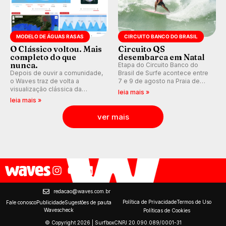
MODELO DE ÁGUAS RASAS
CIRCUITO BANCO DO BRASIL
O Clássico voltou. Mais
Circuito QS
completo do que
desembarca em Natal
nunca.
Etapa do Circuito Banco do
Depois de ouvir a comunidade,
Brasil de Surfe acontece entre
o Waves traz de volta a
7 e 9 de agosto na Praia de
visualização clássica da
Miami (RN), em disputas
leia mais »
previsão de águas rasas,
válidas pelo Qualifying Series
leia mais »
agora integrada à nova
(QS) 4.000 e pela corrida por
plataforma e com previsão das
vagas no Challenger Series.
ver mais
ondas para até 16 dias.
redacao@waves.com.br
Política de Privacidade
Termos de Uso
Fale conosco
Publicidade
Sugestões de pauta
Wavescheck
Políticas de Cookies
© Copyright 2026 | Surfbox
CNPJ 20.090.089/0001-31