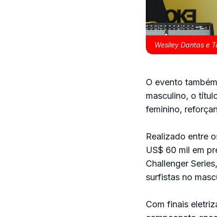
Weslley Dantas e T
O evento também 
masculino, o títu
feminino, reforçan
Realizado entre o
US$ 60 mil em pre
Challenger Series
surfistas no masc
Com finais eletri