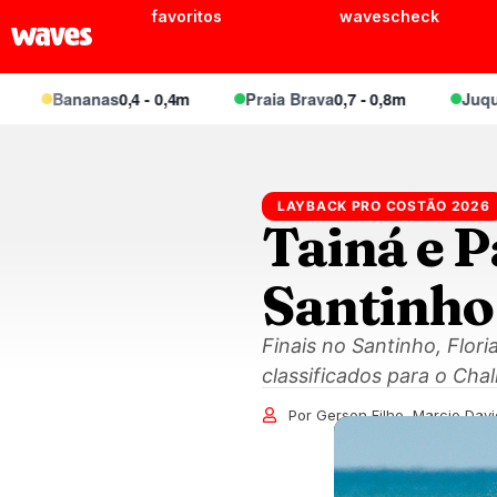
favoritos
wavescheck
Bananas
0,4 - 0,4m
Praia Brava
0,7 - 0,8m
Juquei
0,6
LAYBACK PRO COSTÃO 2026
Tainá e 
Santinho
Finais no Santinho, Flo
classificados para o Chal
Por Gerson Filho, Marcio Davi