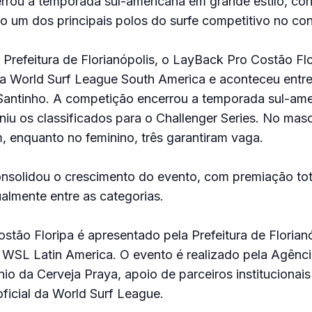
rou a temporada sul-americana em grande estilo, co
o um dos principais polos do surfe competitivo no con
Prefeitura de Florianópolis, o LayBack Pro Costão Fl
a World Surf League South America e aconteceu entre 
Santinho. A competição encerrou a temporada sul-ame
iu os classificados para o Challenger Series. No masc
, enquanto no feminino, três garantiram vaga.
nsolidou o crescimento do evento, com premiação to
gualmente entre as categorias.
tão Floripa é apresentado pela Prefeitura de Florianó
WSL Latin America. O evento é realizado pela Agênci
nio da Cerveja Praya, apoio de parceiros institucionai
oficial da World Surf League.