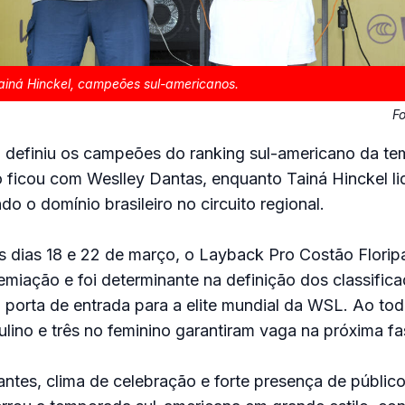
ainá Hinckel, campeões sul-americanos.
F
definiu os campeões do ranking sul-americano da t
lo ficou com Weslley Dantas, enquanto Tainá Hinckel l
do o domínio brasileiro no circuito regional.
s dias 18 e 22 de março, o Layback Pro Costão Floripa
miação e foi determinante na definição dos classific
, porta de entrada para a elite mundial da WSL. Ao tod
ulino e três no feminino garantiram vaga na próxima fas
zantes, clima de celebração e forte presença de público