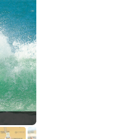
Weslley Dantas, Layback Pro Costão 2026, Flori