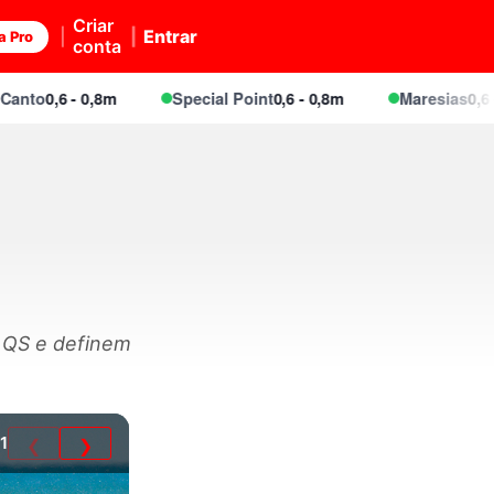
Criar
Entrar
a Pro
conta
o
0,6 - 0,8m
Special Point
0,6 - 0,8m
Maresias
0,6 - 0,8
o QS e definem
1
❮
❯