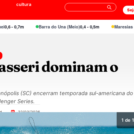
cultura
Sej
 - 0,7m
Barra do Una (Meio)
0,4 - 0,5m
Maresias Cant
Passeri dominam o
rianópolis (SC) encerram temporada sul-americana d
lenger Series.
d
22/03/2026
1
de 1