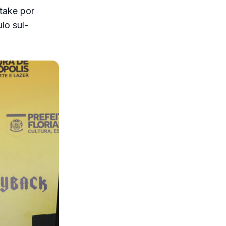
utake por
lo sul-