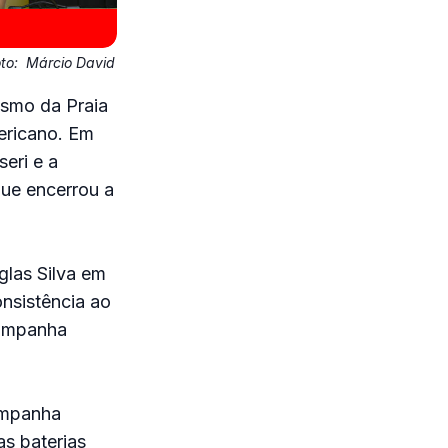
oto:
Márcio David
ismo da Praia
ericano. Em
eri e a
ue encerrou a
glas Silva em
onsistência ao
campanha
ampanha
s baterias