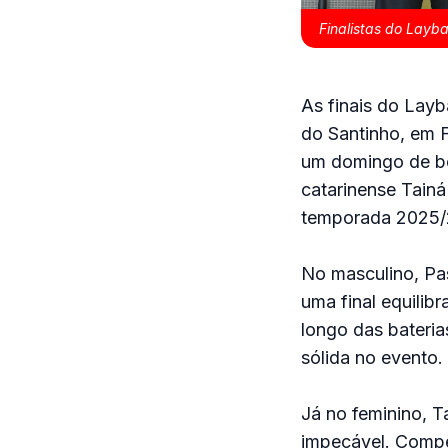
Finalistas do Layba
As finais do Lay
do Santinho, em 
um domingo de boa
catarinense Tain
temporada 2025/2
No masculino, Pas
uma final equilib
longo das bateri
sólida no evento.
Já no feminino, 
impecável. Compet