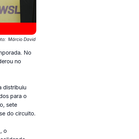
oto:
Márcio David
emporada. No
iderou no
 distribuiu
ados para o
o, sete
e do circuito.
, o