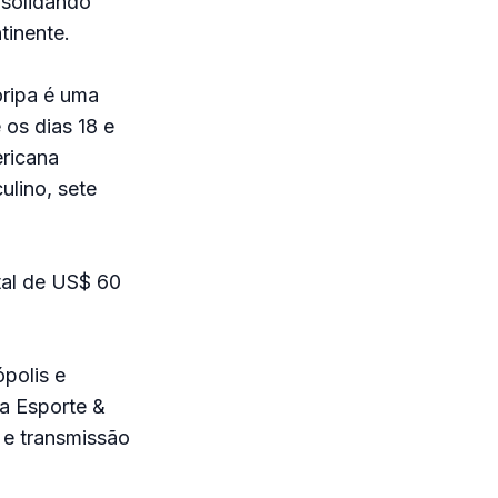
nsolidando
tinente.
oripa é uma
os dias 18 e
ricana
ulino, sete
tal de US$ 60
polis e
a Esporte &
s e transmissão