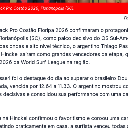
ck Pro Costão 2026, Florianópolis (SC).
F
back Pro Costão Floripa 2026 confirmaram o protagon
Florianópolis (SC), como palco decisivo do QS Sul-Am
s ondas e alto nível técnico, o argentino Thiago Pass
á Hinckel saíram como grandes vencedores da etapa, q
026 da World Surf League na região.
seri foi o destaque do dia ao superar o brasileiro Dou
rada, vencida por 12.64 a 11.33. O argentino mostrou c
as decisivas e consolidou sua performance com uma 
Tainá Hinckel confirmou o favoritismo e coroou uma c
indo praticamente em casa, a surfista venceu todas a