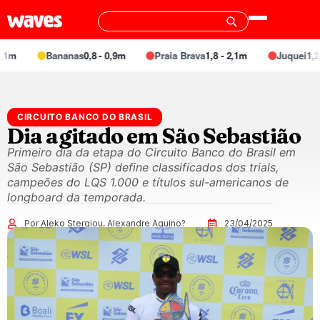
m
Bananas
0,8 - 0,9m
Praia Brava
1,8 - 2,1m
Juquei
1,2 - 
CIRCUITO BANCO DO BRASIL
Dia agitado em São Sebastião
Primeiro dia da etapa do Circuito Banco do Brasil em
São Sebastião (SP) define classificados dos trials,
campeões do LQS 1.000 e títulos sul-americanos de
longboard da temporada.
Por Aleko Stergiou, Alexandre Aquino?
23/04/2025