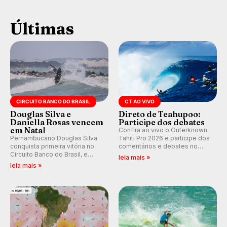
Últimas
CIRCUITO BANCO DO BRASIL
CT AO VIVO
Douglas Silva e
Direto de Teahupoo:
Daniella Rosas vencem
Participe dos debates
em Natal
Confira ao vivo o Outerknown
Pernambucano Douglas Silva
Tahiti Pro 2026 e participe dos
conquista primeira vitória no
comentários e debates no
Circuito Banco do Brasil, e
nosso fórum, durante as
leia mais »
peruana Daniella Rosas vence
etapas da WSL.
leia mais »
no feminino na etapa de Natal,
disputada na Praia de Miami
(RN).