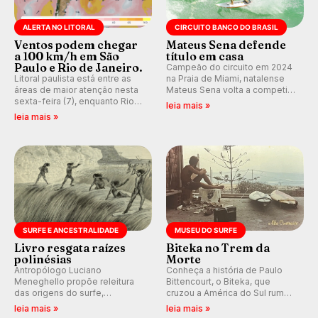
ALERTA NO LITORAL
CIRCUITO BANCO DO BRASIL
Ventos podem chegar
Mateus Sena defende
a 100 km/h em São
título em casa
Paulo e Rio de Janeiro.
Campeão do circuito em 2024
Litoral paulista está entre as
na Praia de Miami, natalense
áreas de maior atenção nesta
Mateus Sena volta a competir
sexta-feira (7), enquanto Rio
em casa em busca de manter a
leia mais »
de Janeiro também recebe
hegemonia potiguar em etapa
leia mais »
alerta para ventos fortes.
do Circuito Banco do Brasil.
Rajadas já chegaram a 97,2
km/h em Itanhaém.
SURFE E ANCESTRALIDADE
MUSEU DO SURFE
Livro resgata raízes
Biteka no Trem da
polinésias
Morte
Antropólogo Luciano
Conheça a história de Paulo
Meneghello propõe releitura
Bittencourt, o Biteka, que
das origens do surfe,
cruzou a América do Sul rumo
resgatando a cultura polinésia
ao Pacífico em uma jornada
leia mais »
leia mais »
e questionando a visão
que se tornou um marco de