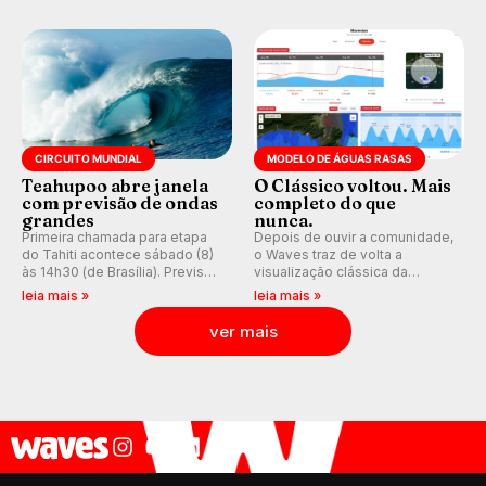
ocidental que transformou a
aventura, resiliência e paixão
prática em esporte e indústria.
pelo surfe.
CIRCUITO MUNDIAL
MODELO DE ÁGUAS RASAS
Teahupoo abre janela
O Clássico voltou. Mais
com previsão de ondas
completo do que
grandes
nunca.
Primeira chamada para etapa
Depois de ouvir a comunidade,
do Tahiti acontece sábado (8)
o Waves traz de volta a
às 14h30 (de Brasília). Previsão
visualização clássica da
indica swell consistente.
previsão de águas rasas,
leia mais »
leia mais »
Medina embarca para evento e
agora integrada à nova
WSL divulga baterias, com
plataforma e com previsão das
ver mais
Kelly Slater convidado.
ondas para até 16 dias.