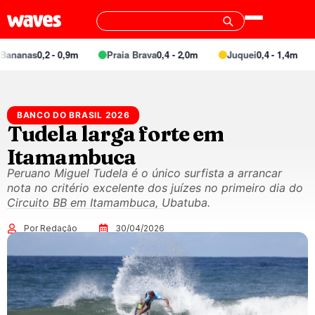
nas
0,2 - 0,9m
Praia Brava
0,4 - 2,0m
Juquei
0,4 - 1,4m
Ba
BANCO DO BRASIL 2026
Tudela larga forte em
Itamambuca
Peruano Miguel Tudela é o único surfista a arrancar
nota no critério excelente dos juízes no primeiro dia do
Circuito BB em Itamambuca, Ubatuba.
Por Redação
30/04/2026