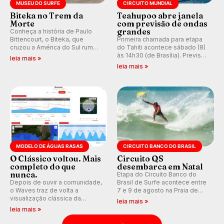
MUSEU DO SURFE
CIRCUITO MUNDIAL
Biteka no Trem da
Teahupoo abre janela
Morte
com previsão de ondas
grandes
Conheça a história de Paulo
Bittencourt, o Biteka, que
Primeira chamada para etapa
cruzou a América do Sul rumo
do Tahiti acontece sábado (8)
ao Pacífico em uma jornada
às 14h30 (de Brasília). Previsão
leia mais »
que se tornou um marco de
indica swell consistente.
leia mais »
aventura, resiliência e paixão
Medina embarca para evento e
pelo surfe.
WSL divulga baterias, com
Kelly Slater convidado.
MODELO DE ÁGUAS RASAS
CIRCUITO BANCO DO BRASIL
O Clássico voltou. Mais
Circuito QS
completo do que
desembarca em Natal
nunca.
Etapa do Circuito Banco do
Depois de ouvir a comunidade,
Brasil de Surfe acontece entre
o Waves traz de volta a
7 e 9 de agosto na Praia de
visualização clássica da
Miami (RN), em disputas
leia mais »
previsão de águas rasas,
válidas pelo Qualifying Series
leia mais »
agora integrada à nova
(QS) 4.000 e pela corrida por
plataforma e com previsão das
vagas no Challenger Series.