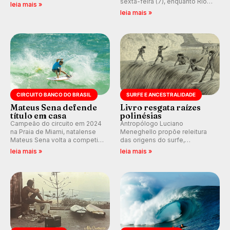
melhores surfistas do mundo.
sexta-feira (7), enquanto Rio
leia mais »
E participe dos debates em
de Janeiro também recebe
leia mais »
tempo real durante as etapas
alerta para ventos fortes.
do Mundial da WSL.
Rajadas já chegaram a 97,2
km/h em Itanhaém.
CIRCUITO BANCO DO BRASIL
SURFE E ANCESTRALIDADE
Mateus Sena defende
Livro resgata raízes
título em casa
polinésias
Campeão do circuito em 2024
Antropólogo Luciano
na Praia de Miami, natalense
Meneghello propõe releitura
Mateus Sena volta a competir
das origens do surfe,
em casa em busca de manter a
resgatando a cultura polinésia
leia mais »
leia mais »
hegemonia potiguar em etapa
e questionando a visão
do Circuito Banco do Brasil.
ocidental que transformou a
prática em esporte e indústria.