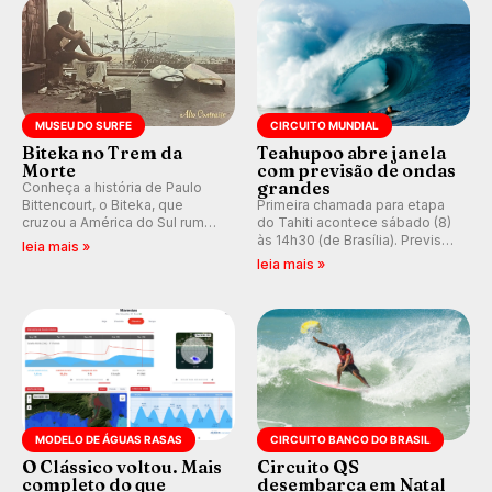
MUSEU DO SURFE
CIRCUITO MUNDIAL
Biteka no Trem da
Teahupoo abre janela
Morte
com previsão de ondas
grandes
Conheça a história de Paulo
Bittencourt, o Biteka, que
Primeira chamada para etapa
cruzou a América do Sul rumo
do Tahiti acontece sábado (8)
ao Pacífico em uma jornada
às 14h30 (de Brasília). Previsão
leia mais »
que se tornou um marco de
indica swell consistente.
leia mais »
aventura, resiliência e paixão
Medina embarca para evento e
pelo surfe.
WSL divulga baterias, com
Kelly Slater convidado.
MODELO DE ÁGUAS RASAS
CIRCUITO BANCO DO BRASIL
O Clássico voltou. Mais
Circuito QS
completo do que
desembarca em Natal