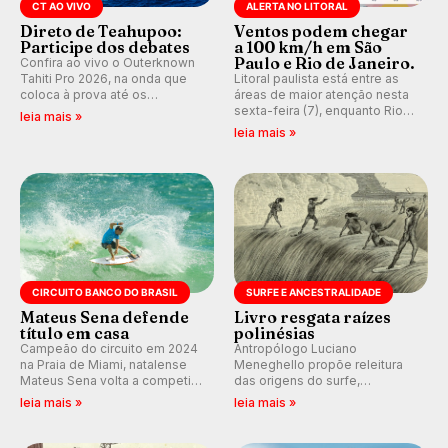
CT AO VIVO
ALERTA NO LITORAL
Direto de Teahupoo:
Ventos podem chegar
Participe dos debates
a 100 km/h em São
Paulo e Rio de Janeiro.
Confira ao vivo o Outerknown
Tahiti Pro 2026, na onda que
Litoral paulista está entre as
coloca à prova até os
áreas de maior atenção nesta
melhores surfistas do mundo.
sexta-feira (7), enquanto Rio
leia mais »
Participe dos comentários e
de Janeiro também recebe
leia mais »
debates em tempo real no
alerta para ventos fortes.
nosso fórum, durante as
Rajadas já chegaram a 97,2
etapas da WSL.
km/h em Itanhaém.
CIRCUITO BANCO DO BRASIL
SURFE E ANCESTRALIDADE
Mateus Sena defende
Livro resgata raízes
título em casa
polinésias
Campeão do circuito em 2024
Antropólogo Luciano
na Praia de Miami, natalense
Meneghello propõe releitura
Mateus Sena volta a competir
das origens do surfe,
em casa em busca de manter a
resgatando a cultura polinésia
leia mais »
leia mais »
hegemonia potiguar em etapa
e questionando a visão
do Circuito Banco do Brasil.
ocidental que transformou a
prática em esporte e indústria.