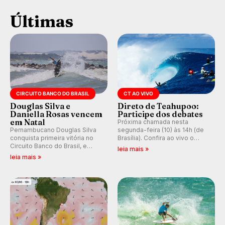
Últimas
CIRCUITO BANCO DO BRASIL
CT AO VIVO
Douglas Silva e
Direto de Teahupoo:
Daniella Rosas vencem
Participe dos debates
em Natal
Próxima chamada nesta
Pernambucano Douglas Silva
segunda-feira (10) às 14h (de
conquista primeira vitória no
Brasília). Confira ao vivo o
Circuito Banco do Brasil, e
Outerknown Tahiti Pro 2026 e
leia mais »
peruana Daniella Rosas vence
participe dos comentários e
leia mais »
no feminino na etapa de Natal,
debates no nosso fórum,
disputada na Praia de Miami
durante as etapas da WSL.
(RN).