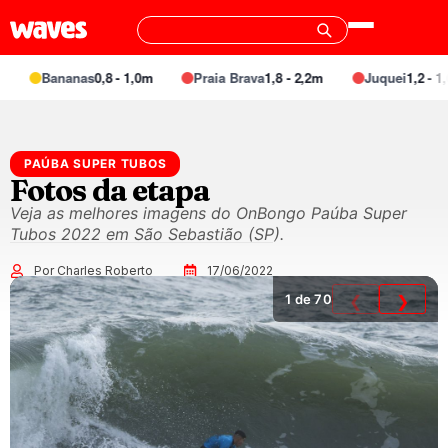
Bananas
0,8 - 1,0m
Praia Brava
1,8 - 2,2m
Juquei
1,2 - 1,6
PAÚBA SUPER TUBOS
Fotos da etapa
Veja as melhores imagens do OnBongo Paúba Super
Tubos 2022 em São Sebastião (SP).
Por Charles Roberto
17/06/2022
1
de 70
❮
❯