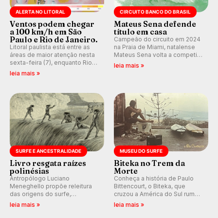
ALERTA NO LITORAL
CIRCUITO BANCO DO BRASIL
Ventos podem chegar
Mateus Sena defende
a 100 km/h em São
título em casa
Paulo e Rio de Janeiro.
Campeão do circuito em 2024
Litoral paulista está entre as
na Praia de Miami, natalense
áreas de maior atenção nesta
Mateus Sena volta a competir
sexta-feira (7), enquanto Rio
em casa em busca de manter a
leia mais »
de Janeiro também recebe
hegemonia potiguar em etapa
leia mais »
alerta para ventos fortes.
do Circuito Banco do Brasil.
Rajadas já chegaram a 97,2
km/h em Itanhaém.
SURFE E ANCESTRALIDADE
MUSEU DO SURFE
Livro resgata raízes
Biteka no Trem da
polinésias
Morte
Antropólogo Luciano
Conheça a história de Paulo
Meneghello propõe releitura
Bittencourt, o Biteka, que
das origens do surfe,
cruzou a América do Sul rumo
resgatando a cultura polinésia
ao Pacífico em uma jornada
leia mais »
leia mais »
e questionando a visão
que se tornou um marco de
ocidental que transformou a
aventura, resiliência e paixão