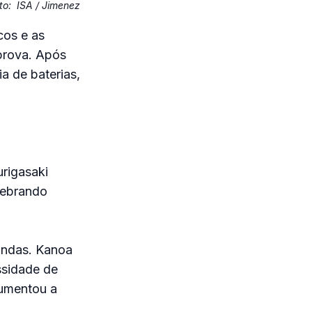
to:
ISA / Jimenez
cos e as
prova. Após
a de baterias,
rigasaki
uebrando
 ondas. Kanoa
ssidade de
aumentou a