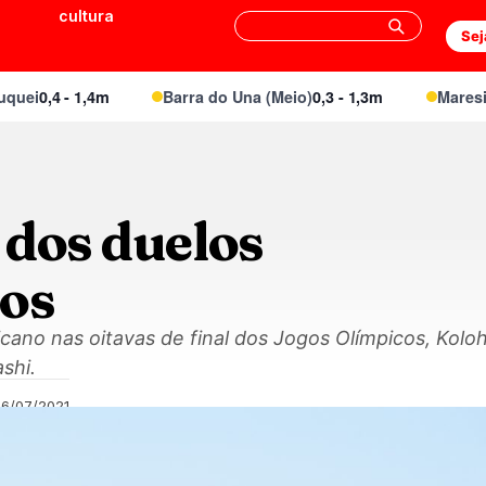
cultura
Sej
,4 - 1,4m
Barra do Una (Meio)
0,3 - 1,3m
Maresias Ca
 dos duelos
os
cano nas oitavas de final dos Jogos Olímpicos, Kolo
shi.
26/07/2021