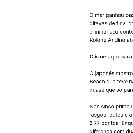
O mar ganhou bas
oitavas de final
eliminar seu cont
Kolohe Andino abr
Clique
aqui
para 
O japonês mostro
Beach que teve na
quase que só para
Nos cinco primeir
rasgou, bateu e a
6.77 pontos. Enq
diferença com dua