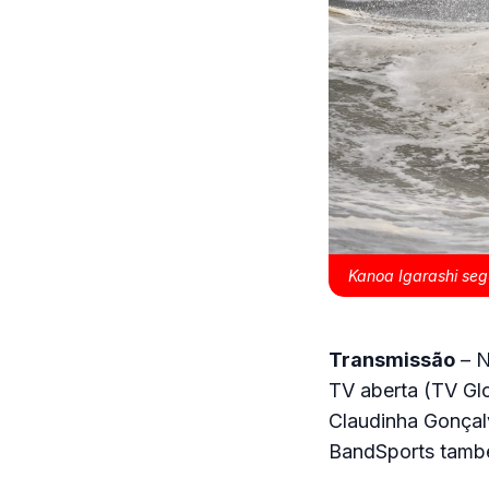
Kanoa Igarashi seg
Transmissão
– N
TV aberta (TV Gl
Claudinha Gonçal
BandSports també