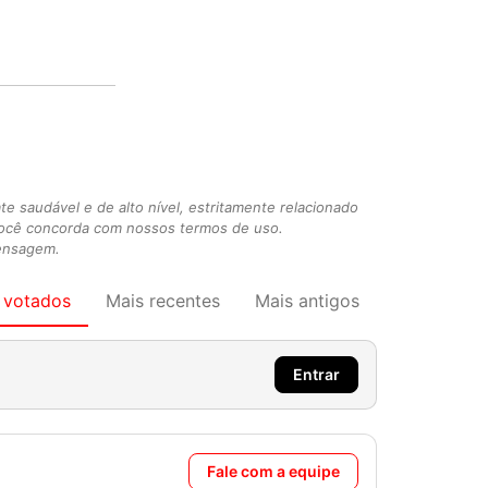
 saudável e de alto nível, estritamente relacionado
você concorda com nossos termos de uso.
mensagem.
 votados
Mais recentes
Mais antigos
Entrar
Fale com a equipe