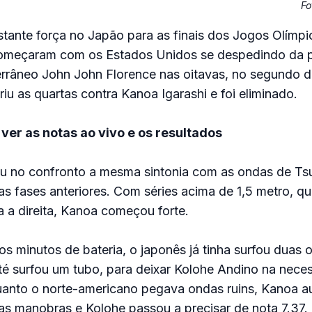
Fo
tante força no Japão para as finais dos Jogos Olímpi
 começaram com os Estados Unidos se despedindo da 
errâneo John John Florence nas oitavas, no segundo di
iu as quartas contra Kanoa Igarashi e foi eliminado.
ver as notas ao vivo e os resultados
u no confronto a mesma sintonia com as ondas de Tsu
s fases anteriores. Com séries acima de 1,5 metro, q
 a direita, Kanoa começou forte.
os minutos de bateria, o japonês já tinha surfou duas
té surfou um tubo, para deixar Kolohe Andino na nece
uanto o norte-americano pegava ondas ruins, Kanoa 
s manobras e Kolohe passou a precisar de nota 7.37.