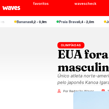
favoritos
wavescheck
Bananas
0,2 - 0,9m
Praia Brava
0,4 - 2,0m
Juquei
0
OLIMPÍADAS
EUA fora
masculin
Único atleta norte-ameri
pelo japonês Kanoa Igara
Por Redação Waves