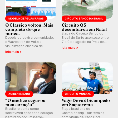
MODELO DE ÁGUAS RASAS
CIRCUITO BANCO DO BRASIL
O Clássico voltou. Mais
Circuito QS
completo do que
desembarca em Natal
nunca.
Etapa do Circuito Banco do
Depois de ouvir a comunidade,
Brasil de Surfe acontece entre
o Waves traz de volta a
7 e 9 de agosto na Praia de
visualização clássica da
Miami (RN), em disputas
leia mais »
previsão de águas rasas,
válidas pelo Qualifying Series
leia mais »
agora integrada à nova
(QS) 4.000 e pela corrida por
plataforma e com previsão das
vagas no Challenger Series.
ondas para até 16 dias.
ACIDENTE RARO
CIRCUITO MUNDIAL
“O médico segurou
Yago Dora é bicampeão
meu coração”
em Saquarema
Brasileiro conta como
Etapa brasileira do
sobreviveu após ter o coração
Championship Tour termina
perfurado por um peixe-
com vitória de Yago Dora.