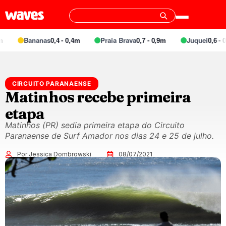
Bananas
0,4 - 0,4m
Praia Brava
0,7 - 0,9m
Juquei
0,6 - 0,
CIRCUITO PARANAENSE
Matinhos recebe primeira
etapa
Matinhos (PR) sedia primeira etapa do Circuito
Paranaense de Surf Amador nos dias 24 e 25 de julho.
Por Jessica Dombrowski
08/07/2021