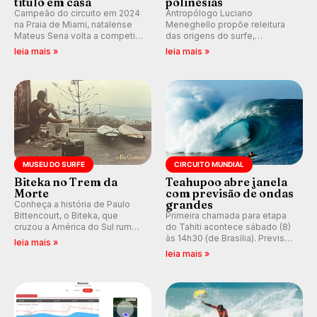
título em casa
polinésias
Campeão do circuito em 2024
Antropólogo Luciano
na Praia de Miami, natalense
Meneghello propõe releitura
Mateus Sena volta a competir
das origens do surfe,
em casa em busca de manter a
resgatando a cultura polinésia
leia mais »
leia mais »
hegemonia potiguar em etapa
e questionando a visão
do Circuito Banco do Brasil.
ocidental que transformou a
prática em esporte e indústria.
MUSEU DO SURFE
CIRCUITO MUNDIAL
Biteka no Trem da
Teahupoo abre janela
Morte
com previsão de ondas
grandes
Conheça a história de Paulo
Bittencourt, o Biteka, que
Primeira chamada para etapa
cruzou a América do Sul rumo
do Tahiti acontece sábado (8)
ao Pacífico em uma jornada
às 14h30 (de Brasília). Previsão
leia mais »
que se tornou um marco de
indica swell consistente.
leia mais »
aventura, resiliência e paixão
Medina embarca para evento e
pelo surfe.
WSL divulga baterias, com
Kelly Slater convidado.