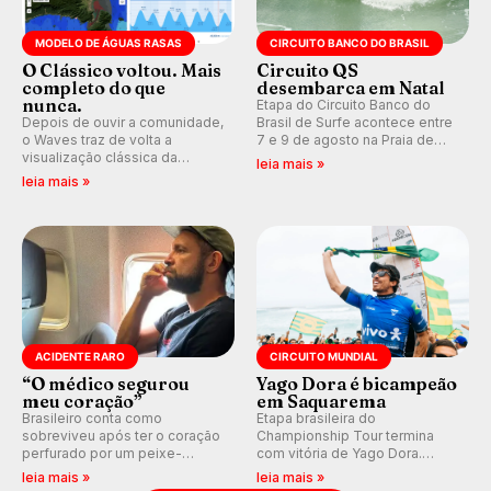
MODELO DE ÁGUAS RASAS
CIRCUITO BANCO DO BRASIL
O Clássico voltou. Mais
Circuito QS
completo do que
desembarca em Natal
nunca.
Etapa do Circuito Banco do
Depois de ouvir a comunidade,
Brasil de Surfe acontece entre
o Waves traz de volta a
7 e 9 de agosto na Praia de
visualização clássica da
Miami (RN), em disputas
leia mais »
previsão de águas rasas,
válidas pelo Qualifying Series
leia mais »
agora integrada à nova
(QS) 4.000 e pela corrida por
plataforma e com previsão das
vagas no Challenger Series.
ondas para até 16 dias.
ACIDENTE RARO
CIRCUITO MUNDIAL
“O médico segurou
Yago Dora é bicampeão
meu coração”
em Saquarema
Brasileiro conta como
Etapa brasileira do
sobreviveu após ter o coração
Championship Tour termina
perfurado por um peixe-
com vitória de Yago Dora.
agulha enquanto surfava na
Sawyer Lindblad vence entre
leia mais »
leia mais »
Costa Rica.
as mulheres e Leonardo