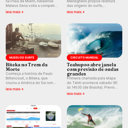
na Praia de Miami, natalense
Meneghello propõe releitura
Mateus Sena volta a competir
das origens do surfe,
em casa em busca de manter a
resgatando a cultura polinésia
leia mais »
leia mais »
hegemonia potiguar em etapa
e questionando a visão
do Circuito Banco do Brasil.
ocidental que transformou a
prática em esporte e indústria.
MUSEU DO SURFE
CIRCUITO MUNDIAL
Biteka no Trem da
Teahupoo abre janela
Morte
com previsão de ondas
grandes
Conheça a história de Paulo
Bittencourt, o Biteka, que
Primeira chamada para etapa
cruzou a América do Sul rumo
do Tahiti acontece sábado (8)
ao Pacífico em uma jornada
às 14h30 (de Brasília). Previsão
leia mais »
que se tornou um marco de
indica swell consistente.
leia mais »
aventura, resiliência e paixão
Medina embarca para evento e
pelo surfe.
WSL divulga baterias, com
Kelly Slater convidado.