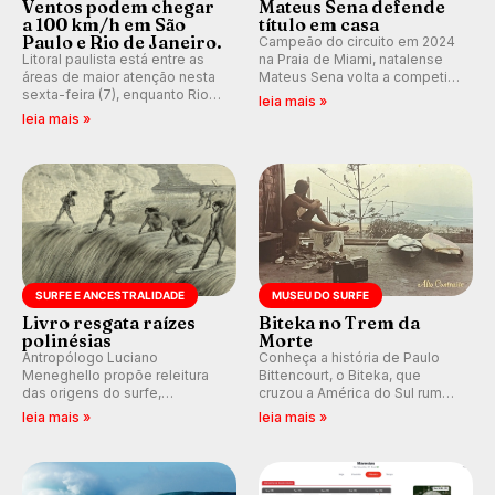
Ventos podem chegar
Mateus Sena defende
a 100 km/h em São
título em casa
Paulo e Rio de Janeiro.
Campeão do circuito em 2024
Litoral paulista está entre as
na Praia de Miami, natalense
áreas de maior atenção nesta
Mateus Sena volta a competir
sexta-feira (7), enquanto Rio
em casa em busca de manter a
leia mais »
de Janeiro também recebe
hegemonia potiguar em etapa
leia mais »
alerta para ventos fortes.
do Circuito Banco do Brasil.
Rajadas já chegaram a 97,2
km/h em Itanhaém.
SURFE E ANCESTRALIDADE
MUSEU DO SURFE
Livro resgata raízes
Biteka no Trem da
polinésias
Morte
Antropólogo Luciano
Conheça a história de Paulo
Meneghello propõe releitura
Bittencourt, o Biteka, que
das origens do surfe,
cruzou a América do Sul rumo
resgatando a cultura polinésia
ao Pacífico em uma jornada
leia mais »
leia mais »
e questionando a visão
que se tornou um marco de
ocidental que transformou a
aventura, resiliência e paixão
prática em esporte e indústria.
pelo surfe.