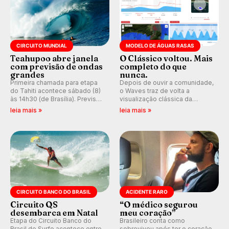
CIRCUITO MUNDIAL
MODELO DE ÁGUAS RASAS
Teahupoo abre janela
O Clássico voltou. Mais
com previsão de ondas
completo do que
grandes
nunca.
Primeira chamada para etapa
Depois de ouvir a comunidade,
do Tahiti acontece sábado (8)
o Waves traz de volta a
às 14h30 (de Brasília). Previsão
visualização clássica da
indica swell consistente.
previsão de águas rasas,
leia mais »
leia mais »
Medina embarca para evento e
agora integrada à nova
WSL divulga baterias, com
plataforma e com previsão das
Kelly Slater convidado.
ondas para até 16 dias.
CIRCUITO BANCO DO BRASIL
ACIDENTE RARO
Circuito QS
“O médico segurou
desembarca em Natal
meu coração”
Etapa do Circuito Banco do
Brasileiro conta como
Brasil de Surfe acontece entre
sobreviveu após ter o coração