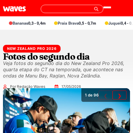
Bananas
0,3 - 0,4m
Praia Brava
0,5 - 0,7m
Juquei
0,4 - 0,6
NEW ZEALAND PRO 2026
Fotos do segundo dia
Veja fotos do segundo dia do New Zealand Pro 2026,
quarta etapa do CT na temporada, que acontece nas
ondas de Manu Bay, Raglan, Nova Zelândia.
Por Redação Waves
17/05/2026
1
de 96
❮
❯