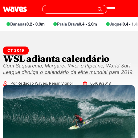
Bananas
0,2 - 0,9m
Praia Brava
0,4 - 2,0m
Juquei
0,4 - 1,4m
CT 2019
WSL adianta calendário
Com Saquarema, Margaret River e Pipeline, World Surf
League divulga o calendário da elite mundial para 2019.
Por Redação Waves, Renan Vignoli
05/09/2018