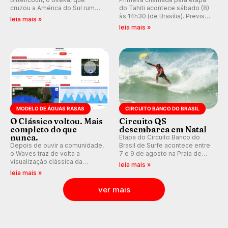
cruzou a América do Sul rumo
do Tahiti acontece sábado (8)
ao Pacífico em uma jornada
às 14h30 (de Brasília). Previsão
leia mais »
que se tornou um marco de
indica swell consistente.
leia mais »
aventura, resiliência e paixão
Medina embarca para evento e
pelo surfe.
WSL divulga baterias, com
Kelly Slater convidado.
MODELO DE ÁGUAS RASAS
CIRCUITO BANCO DO BRASIL
O Clássico voltou. Mais
Circuito QS
completo do que
desembarca em Natal
nunca.
Etapa do Circuito Banco do
Depois de ouvir a comunidade,
Brasil de Surfe acontece entre
o Waves traz de volta a
7 e 9 de agosto na Praia de
visualização clássica da
Miami (RN), em disputas
leia mais »
previsão de águas rasas,
válidas pelo Qualifying Series
leia mais »
agora integrada à nova
(QS) 4.000 e pela corrida por
plataforma e com previsão das
vagas no Challenger Series.
ver mais
ondas para até 16 dias.