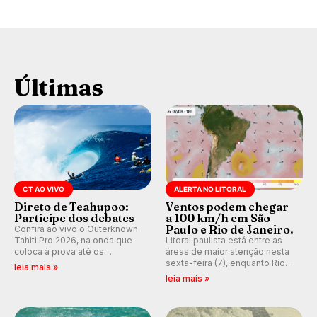
Últimas
CT AO VIVO
ALERTA NO LITORAL
Direto de Teahupoo:
Ventos podem chegar
Participe dos debates
a 100 km/h em São
Paulo e Rio de Janeiro.
Confira ao vivo o Outerknown
Tahiti Pro 2026, na onda que
Litoral paulista está entre as
coloca à prova até os
áreas de maior atenção nesta
melhores surfistas do mundo.
sexta-feira (7), enquanto Rio
leia mais »
E participe dos debates em
de Janeiro também recebe
leia mais »
tempo real durante as etapas
alerta para ventos fortes.
do Mundial da WSL.
Rajadas já chegaram a 97,2
km/h em Itanhaém.