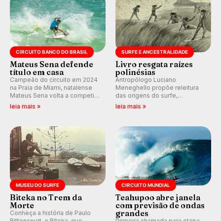
CIRCUITO BANCO DO BRASIL
SURFE E ANCESTRALIDADE
Mateus Sena defende
Livro resgata raízes
título em casa
polinésias
Campeão do circuito em 2024
Antropólogo Luciano
na Praia de Miami, natalense
Meneghello propõe releitura
Mateus Sena volta a competir
das origens do surfe,
em casa em busca de manter a
resgatando a cultura polinésia
leia mais »
leia mais »
hegemonia potiguar em etapa
e questionando a visão
do Circuito Banco do Brasil.
ocidental que transformou a
prática em esporte e indústria.
MUSEU DO SURFE
CIRCUITO MUNDIAL
Biteka no Trem da
Teahupoo abre janela
Morte
com previsão de ondas
grandes
Conheça a história de Paulo
Bittencourt, o Biteka, que
Primeira chamada para etapa