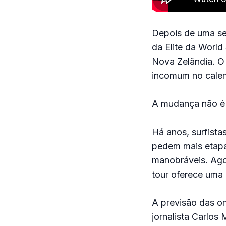
Depois de uma seq
da Elite da Worl
Nova Zelândia. O
incomum no calen
A mudança não é 
Há anos, surfist
pedem mais etapa
manobráveis. Agor
tour oferece uma 
A previsão das o
jornalista Carlos