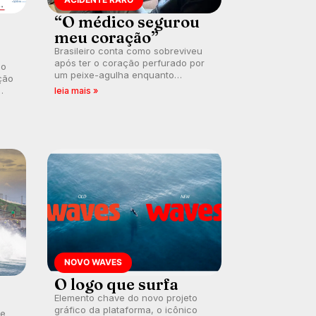
“O médico segurou
meu coração”
Brasileiro conta como sobreviveu
após ter o coração perfurado por
 o
um peixe-agulha enquanto
ção
surfava na Costa Rica.
leia mais »
NOVO WAVES
O logo que surfa
Elemento chave do novo projeto
gráfico da plataforma, o icônico
te