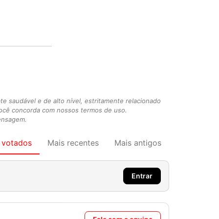
 saudável e de alto nível, estritamente relacionado
você concorda com nossos termos de uso.
mensagem.
 votados
Mais recentes
Mais antigos
Entrar