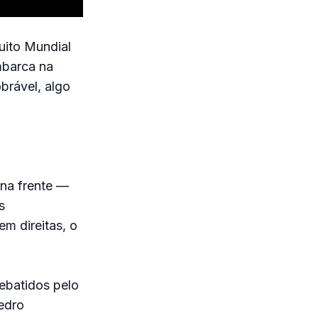
uito Mundial
mbarca na
brável, algo
 na frente —
s
m direitas, o
ebatidos pelo
Pedro