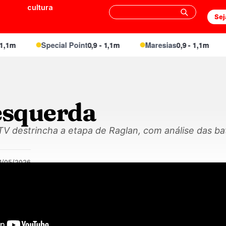
cultura
Sej
1m
Special Point
0,9 - 1,1m
Maresias
0,9 - 1,1m
 esquerda
V destrincha a etapa de Raglan, com análise das bat
1/05/2026