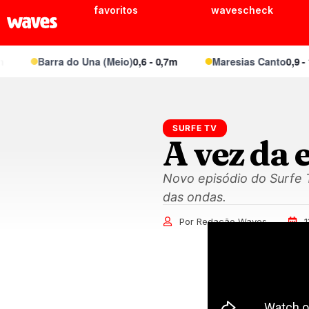
favoritos
wavescheck
Barra do Una (Meio)
0,6 - 0,7m
Maresias Canto
0,9 - 1,
SURFE TV
A vez da
Novo episódio do Surfe T
das ondas.
Por Redação Waves
1