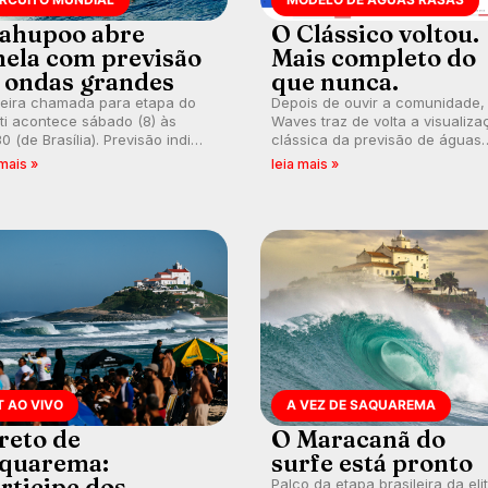
ahupoo abre
O Clássico voltou.
nela com previsão
Mais completo do
 ondas grandes
que nunca.
meira chamada para etapa do
Depois de ouvir a comunidade,
ti acontece sábado (8) às
Waves traz de volta a visualiza
0 (de Brasília). Previsão indica
clássica da previsão de águas
l consistente. Medina
rasas, agora integrada à nova
 mais »
leia mais »
arca para evento e WSL
plataforma e com previsão das
lga baterias, com Kelly Slater
ondas para até 16 dias.
vidado.
T AO VIVO
A VEZ DE SAQUAREMA
reto de
O Maracanã do
quarema:
surfe está pronto
rticipe dos
Palco da etapa brasileira da eli