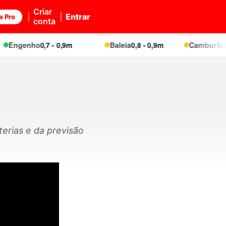
Criar
Entrar
a Pro
conta
Engenho
0,7 - 0,9m
Baleia
0,8 - 0,9m
Camburi
0,8 -
erias e da previsão