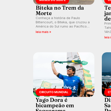
Biteka no Trem da
Te
Morte
ja
de
Conheça a história de Paulo
Bittencourt, o Biteka, que cruzou a
Pri
América do Sul rumo ao Pacífico
Tahi
em uma jornada que se tornou um
14h3
leia mais »
marco de aventura, resiliência e
swel
leia
paixão pelo surfe.
emb
divu
con
CIRCUITO MUNDIAL
C
Yago Dora é
Di
bicampeão em
Sa
Saquarema
Pa