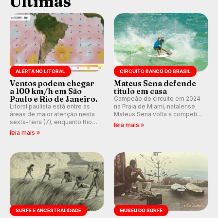
Últimas
ALERTA NO LITORAL
CIRCUITO BANCO DO BRASIL
Ventos podem chegar
Mateus Sena defende
a 100 km/h em São
título em casa
Paulo e Rio de Janeiro.
Campeão do circuito em 2024
Litoral paulista está entre as
na Praia de Miami, natalense
áreas de maior atenção nesta
Mateus Sena volta a competir
sexta-feira (7), enquanto Rio
em casa em busca de manter a
leia mais »
de Janeiro também recebe
hegemonia potiguar em etapa
leia mais »
alerta para ventos fortes.
do Circuito Banco do Brasil.
Rajadas já chegaram a 97,2
km/h em Itanhaém.
SURFE E ANCESTRALIDADE
MUSEU DO SURFE