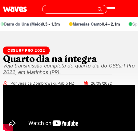
arra do Una (Meio)
0,3 - 1,3m
Maresias Canto
0,4 - 2,1m
Specia
CBSURF PRO 2022
Quarto dia na íntegra
Veja transmissão completa do quarto dia do CBSurf Pro
2022, em Matinhos (PR).
Por Jessica Dombrowski, Pablo NZ
26/08/2022