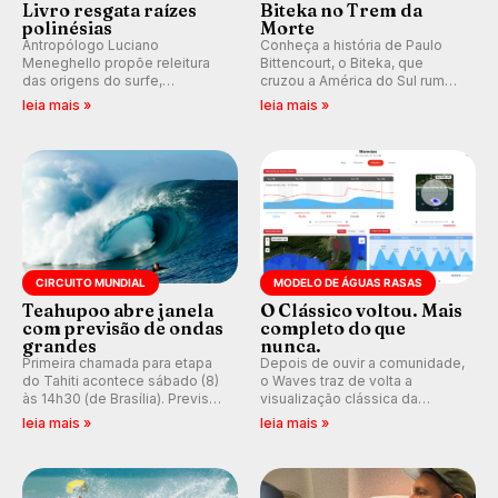
Livro resgata raízes
Biteka no Trem da
polinésias
Morte
Antropólogo Luciano
Conheça a história de Paulo
Meneghello propõe releitura
Bittencourt, o Biteka, que
das origens do surfe,
cruzou a América do Sul rumo
resgatando a cultura polinésia
ao Pacífico em uma jornada
leia mais »
leia mais »
e questionando a visão
que se tornou um marco de
ocidental que transformou a
aventura, resiliência e paixão
prática em esporte e indústria.
pelo surfe.
CIRCUITO MUNDIAL
MODELO DE ÁGUAS RASAS
Teahupoo abre janela
O Clássico voltou. Mais
com previsão de ondas
completo do que
grandes
nunca.
Primeira chamada para etapa
Depois de ouvir a comunidade,
do Tahiti acontece sábado (8)
o Waves traz de volta a
às 14h30 (de Brasília). Previsão
visualização clássica da
indica swell consistente.
previsão de águas rasas,
leia mais »
leia mais »
Medina embarca para evento e
agora integrada à nova
WSL divulga baterias, com
plataforma e com previsão das
Kelly Slater convidado.
ondas para até 16 dias.