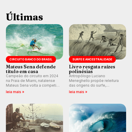
Últimas
CIRCUITO BANCO DO BRASIL
SURFE E ANCESTRALIDADE
Mateus Sena defende
Livro resgata raízes
título em casa
polinésias
Campeão do circuito em 2024
Antropólogo Luciano
na Praia de Miami, natalense
Meneghello propõe releitura
Mateus Sena volta a competir
das origens do surfe,
em casa em busca de manter a
resgatando a cultura polinésia
leia mais »
leia mais »
hegemonia potiguar em etapa
e questionando a visão
do Circuito Banco do Brasil.
ocidental que transformou a
prática em esporte e indústria.