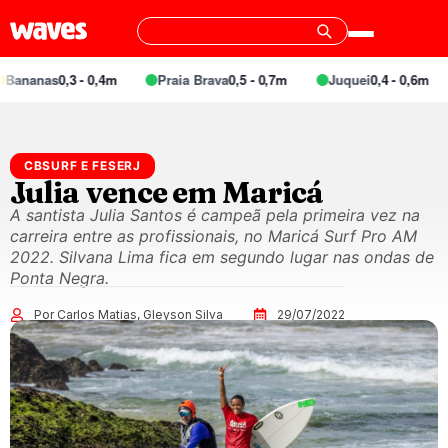
anas
0,3 - 0,4m
Praia Brava
0,5 - 0,7m
Juquei
0,4 - 0,6m
Ba
CBSURF E FESERJ
Julia vence em Maricá
A santista Julia Santos é campeã pela primeira vez na
carreira entre as profissionais, no Maricá Surf Pro AM
2022. Silvana Lima fica em segundo lugar nas ondas de
Ponta Negra.
Por Carlos Matias, Gleyson Silva
29/07/2022