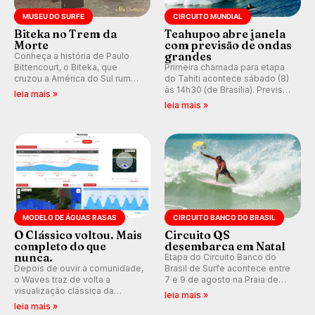
MUSEU DO SURFE
CIRCUITO MUNDIAL
Biteka no Trem da
Teahupoo abre janela
Morte
com previsão de ondas
grandes
Conheça a história de Paulo
Bittencourt, o Biteka, que
Primeira chamada para etapa
cruzou a América do Sul rumo
do Tahiti acontece sábado (8)
ao Pacífico em uma jornada
às 14h30 (de Brasília). Previsão
leia mais »
que se tornou um marco de
indica swell consistente.
leia mais »
aventura, resiliência e paixão
Medina embarca para evento e
pelo surfe.
WSL divulga baterias, com
Kelly Slater convidado.
MODELO DE ÁGUAS RASAS
CIRCUITO BANCO DO BRASIL
O Clássico voltou. Mais
Circuito QS
completo do que
desembarca em Natal
nunca.
Etapa do Circuito Banco do
Depois de ouvir a comunidade,
Brasil de Surfe acontece entre
o Waves traz de volta a
7 e 9 de agosto na Praia de
visualização clássica da
Miami (RN), em disputas
leia mais »
previsão de águas rasas,
válidas pelo Qualifying Series
leia mais »
agora integrada à nova
(QS) 4.000 e pela corrida por