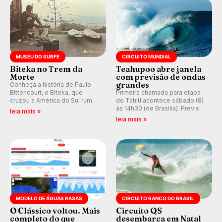
MUSEU DO SURFE
CIRCUITO MUNDIAL
Biteka no Trem da
Teahupoo abre janela
Morte
com previsão de ondas
grandes
Conheça a história de Paulo
Bittencourt, o Biteka, que
Primeira chamada para etapa
cruzou a América do Sul rumo
do Tahiti acontece sábado (8)
ao Pacífico em uma jornada
às 14h30 (de Brasília). Previsão
leia mais »
que se tornou um marco de
indica swell consistente.
leia mais »
aventura, resiliência e paixão
Medina embarca para evento e
pelo surfe.
WSL divulga baterias, com
Kelly Slater convidado.
MODELO DE ÁGUAS RASAS
CIRCUITO BANCO DO BRASIL
O Clássico voltou. Mais
Circuito QS
completo do que
desembarca em Natal