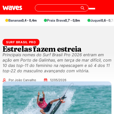
Bananas
0,4 - 0,4m
Praia Brava
0,7 - 0,8m
Juquei
0,6 - 0,7m
SURF BRASIL PRO
Estrelas fazem estreia
Principais nomes do Surf Brasil Pro 2026 entram em
ação em Porto de Galinhas, em terça de mar difícil, com
10 das top-11 do feminino na repescagem e só 4 dos 11
top-22 do masculino avançando com vitória.
Por João Carvalho
12/05/2026