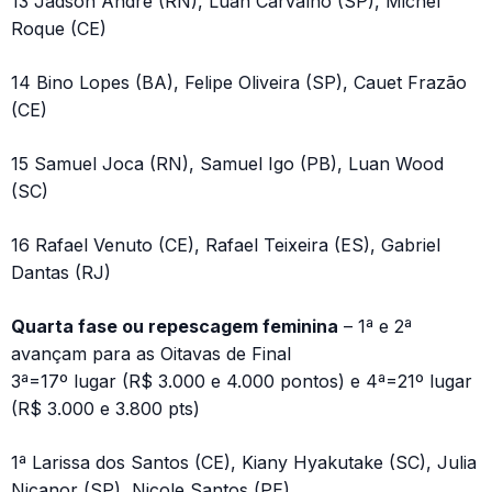
13 Jadson André (RN), Luan Carvalho (SP), Michel
Roque (CE)
14 Bino Lopes (BA), Felipe Oliveira (SP), Cauet Frazão
(CE)
15 Samuel Joca (RN), Samuel Igo (PB), Luan Wood
(SC)
16 Rafael Venuto (CE), Rafael Teixeira (ES), Gabriel
Dantas (RJ)
Quarta fase ou repescagem feminina
– 1ª e 2ª
avançam para as Oitavas de Final
3ª=17º lugar (R$ 3.000 e 4.000 pontos) e 4ª=21º lugar
(R$ 3.000 e 3.800 pts)
1ª Larissa dos Santos (CE), Kiany Hyakutake (SC), Julia
Nicanor (SP), Nicole Santos (PE)