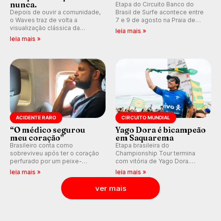
nunca.
Etapa do Circuito Banco do
Depois de ouvir a comunidade,
Brasil de Surfe acontece entre
o Waves traz de volta a
7 e 9 de agosto na Praia de
visualização clássica da
Miami (RN), em disputas
leia mais »
previsão de águas rasas,
válidas pelo Qualifying Series
leia mais »
agora integrada à nova
(QS) 4.000 e pela corrida por
plataforma e com previsão das
vagas no Challenger Series.
ondas para até 16 dias.
ACIDENTE RARO
CIRCUITO MUNDIAL
“O médico segurou
Yago Dora é bicampeão
meu coração”
em Saquarema
Brasileiro conta como
Etapa brasileira do
sobreviveu após ter o coração
Championship Tour termina
perfurado por um peixe-
com vitória de Yago Dora.
agulha enquanto surfava na
Sawyer Lindblad vence entre
leia mais »
leia mais »
Costa Rica.
as mulheres e Leonardo
Fioravanti assume liderança do
ver mais
ranking mundial da WSL, na
etapa de Saquarema.