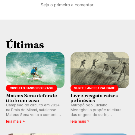
Seja o primeiro a comentar.
Últimas
CIRCUITO BANCO DO BRASIL
SURFE E ANCESTRALIDADE
Mateus Sena defende
Livro resgata raízes
título em casa
polinésias
Campeão do circuito em 2024
Antropólogo Luciano
na Praia de Miami, natalense
Meneghello propõe releitura
Mateus Sena volta a competir
das origens do surfe,
em casa em busca de manter a
resgatando a cultura polinésia
leia mais »
leia mais »
hegemonia potiguar em etapa
e questionando a visão
do Circuito Banco do Brasil.
ocidental que transformou a
prática em esporte e indústria.