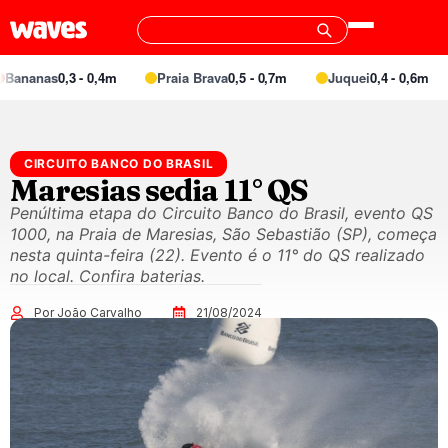
nas
0,3 - 0,4m
Praia Brava
0,5 - 0,7m
Juquei
0,4 - 0,6m
Bar
CIRCUITO BANCO DO BRASIL
Maresias sedia 11° QS
Penúltima etapa do Circuito Banco do Brasil, evento QS
1000, na Praia de Maresias, São Sebastião (SP), começa
nesta quinta-feira (22). Evento é o 11° do QS realizado
no local. Confira baterias.
Por João Carvalho
21/08/2024