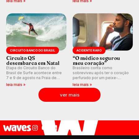
leia mais »
leia mais »
Medina embarca para evento e
agora integrada à nova
WSL divulga baterias, com
plataforma e com previsão das
Kelly Slater convidado.
ondas para até 16 dias.
CIRCUITO BANCO DO BRASIL
ACIDENTE RARO
Circuito QS
“O médico segurou
desembarca em Natal
meu coração”
Etapa do Circuito Banco do
Brasileiro conta como
Brasil de Surfe acontece entre
sobreviveu após ter o coração
7 e 9 de agosto na Praia de
perfurado por um peixe-
Miami (RN), em disputas
agulha enquanto surfava na
leia mais »
leia mais »
válidas pelo Qualifying Series
Costa Rica.
(QS) 4.000 e pela corrida por
ver mais
vagas no Challenger Series.