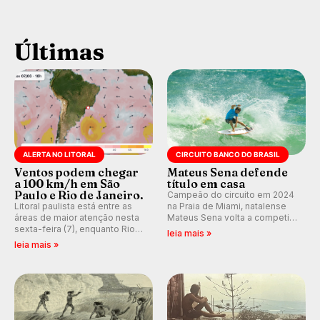
Últimas
ALERTA NO LITORAL
CIRCUITO BANCO DO BRASIL
Ventos podem chegar
Mateus Sena defende
a 100 km/h em São
título em casa
Paulo e Rio de Janeiro.
Campeão do circuito em 2024
Litoral paulista está entre as
na Praia de Miami, natalense
áreas de maior atenção nesta
Mateus Sena volta a competir
sexta-feira (7), enquanto Rio
em casa em busca de manter a
leia mais »
de Janeiro também recebe
hegemonia potiguar em etapa
leia mais »
alerta para ventos fortes.
do Circuito Banco do Brasil.
Rajadas já chegaram a 97,2
km/h em Itanhaém.