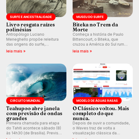
SURFE E ANCESTRALIDADE
MUSEU DO SURFE
Livro resgata raízes
Biteka no Trem da
polinésias
Morte
Antropólogo Luciano
Conheça a história de Paulo
Meneghello propõe releitura
Bittencourt, o Biteka, que
das origens do surfe,
cruzou a América do Sul rumo
resgatando a cultura polinésia
ao Pacífico em uma jornada
leia mais »
leia mais »
e questionando a visão
que se tornou um marco de
ocidental que transformou a
aventura, resiliência e paixão
prática em esporte e indústria.
pelo surfe.
CIRCUITO MUNDIAL
MODELO DE ÁGUAS RASAS
Teahupoo abre janela
O Clássico voltou. Mais
com previsão de ondas
completo do que
grandes
nunca.
Primeira chamada para etapa
Depois de ouvir a comunidade,
do Tahiti acontece sábado (8)
o Waves traz de volta a
às 14h30 (de Brasília). Previsão
visualização clássica da
indica swell consistente.
previsão de águas rasas,