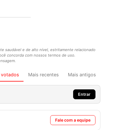
 saudável e de alto nível, estritamente relacionado
você concorda com nossos termos de uso.
mensagem.
 votados
Mais recentes
Mais antigos
Entrar
Fale com a equipe