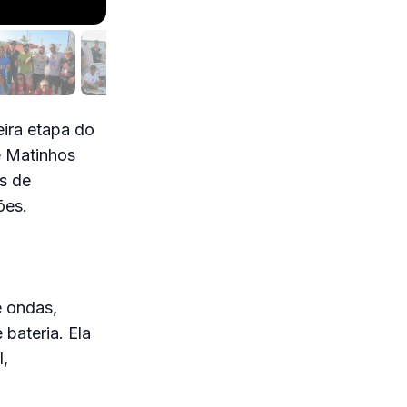
ira etapa do
e Matinhos
s de
ões.
e ondas,
bateria. Ela
,