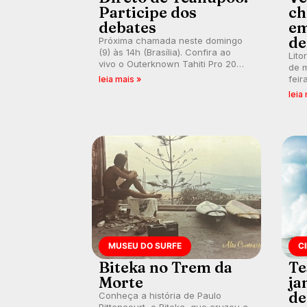
Participe dos
ch
debates
em
de
Próxima chamada neste domingo
(9) às 14h (Brasília). Confira ao
Lito
vivo o Outerknown Tahiti Pro 2026
de m
e participe dos comentários e
feir
leia mais »
debates em tempo real no nosso
tamb
leia
fórum, durante as etapas da WSL.
fort
km/
MUSEU DO SURFE
C
Biteka no Trem da
Te
Morte
ja
de
Conheça a história de Paulo