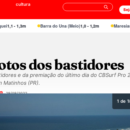
cultura
Sej
1,1 - 1,3m
Barra do Una (Meio)
1,0 - 1,2m
Maresias Ca
otos dos bastidores
tidores e da premiação do último dia do CBSurf Pro
m Matinhos (PR).
28/08/2022
1
de 1