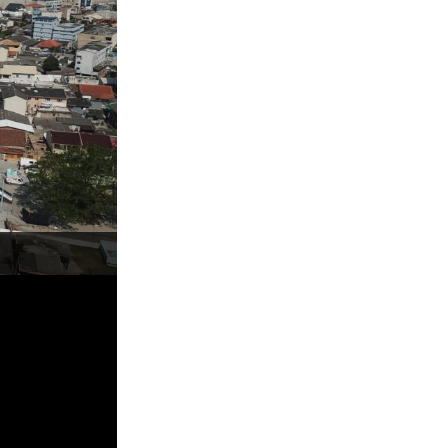
CBSurf Pro 2022, Matinhos (PR). Foto: Nicolas 