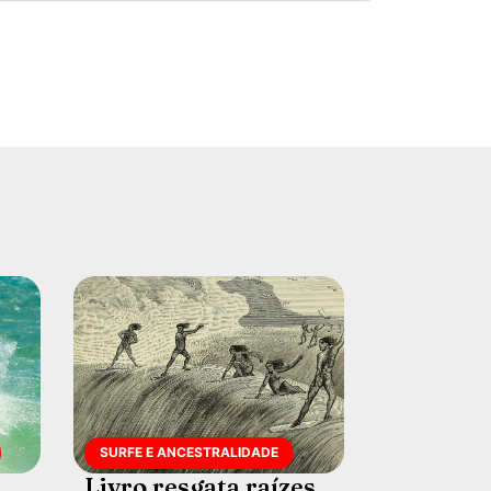
SURFE E ANCESTRALIDADE
Livro resgata raízes