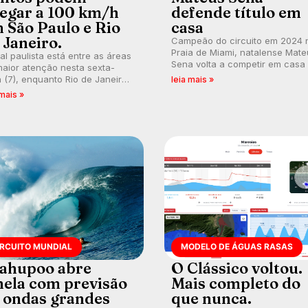
egar a 100 km/h
defende título em
 São Paulo e Rio
casa
 Janeiro.
Campeão do circuito em 2024 
Praia de Miami, natalense Mate
ral paulista está entre as áreas
Sena volta a competir em casa
aior atenção nesta sexta-
busca de manter a hegemonia
a (7), enquanto Rio de Janeiro
leia mais »
potiguar em etapa do Circuito
ém recebe alerta para ventos
 mais »
Banco do Brasil.
es. Rajadas já chegaram a 97,2
h em Itanhaém.
IRCUITO MUNDIAL
MODELO DE ÁGUAS RASAS
ahupoo abre
O Clássico voltou.
nela com previsão
Mais completo do
 ondas grandes
que nunca.