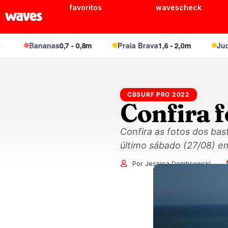
favoritos
wavescheck
Bananas
0,7 - 0,8m
Praia Brava
1,6 - 2,0m
Juquei
CBSURF PRO 2022
Confira f
Confira as fotos dos bas
último sábado (27/08) e
Por Jessica Dombrowski