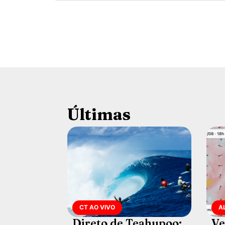
Últimas
CT AO VIVO
A
Direto de Teahupoo:
Ve