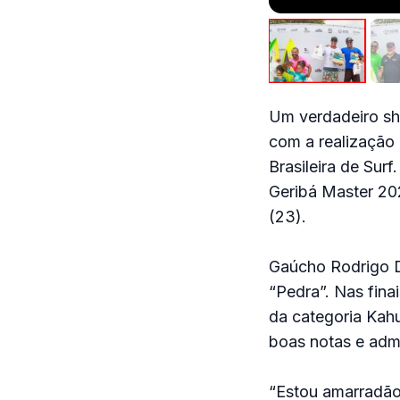
Um verdadeiro sh
com a realização
Brasileira de Sur
Geribá Master 20
(23).
Gaúcho Rodrigo D
“Pedra”. Nas fina
da categoria Kahu
boas notas e admin
“Estou amarradão!