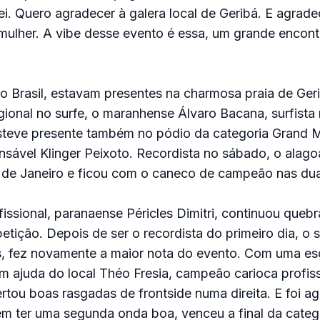
ei. Quero agradecer à galera local de Geribá. E agrade
 mulher. A vibe desse evento é essa, um grande encontr
 o Brasil, estavam presentes na charmosa praia de Ger
gional no surfe, o maranhense Álvaro Bacana, surfista
esteve presente também no pódio da categoria Grand M
nsável Klinger Peixoto. Recordista no sábado, o alag
 de Janeiro e ficou com o caneco de campeão nas dua
issional, paranaense Péricles Dimitri, continuou queb
tição. Depois de ser o recordista do primeiro dia, o s
s, fez novamente a maior nota do evento. Com uma es
m ajuda do local Théo Fresia, campeão carioca profiss
ertou boas rasgadas de frontside numa direita. E foi 
m ter uma segunda onda boa, venceu a final da categ