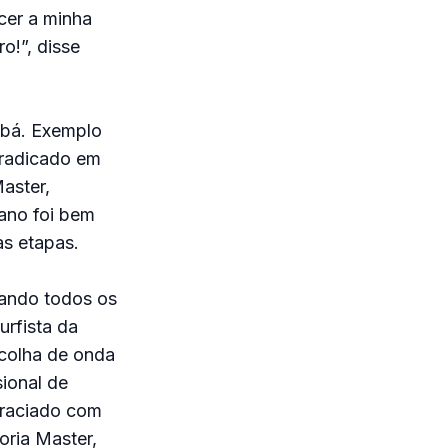
cer a minha
o!”, disse
ibá. Exemplo
 radicado em
aster,
oano foi bem
s etapas.
rando todos os
urfista da
colha de onda
ional de
agraciado com
oria Master,