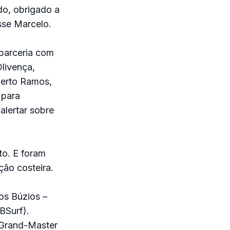
do, obrigado a
sse Marcelo.
parceria com
livença,
berto Ramos,
 para
alertar sobre
to. E foram
ão costeira.
os Búzios –
BSurf).
 Grand-Master