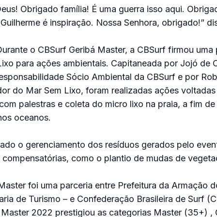
us! Obrigado família! É uma guerra isso aqui. Obriga
 Guilherme é inspiração. Nossa Senhora, obrigado!” di
urante o CBSurf Geribá Master, a CBSurf firmou uma 
xo para ações ambientais. Capitaneada por Jojó de O
esponsabilidade Sócio Ambiental da CBSurf e por Ro
dor do Mar Sem Lixo, foram realizadas ações voltadas
om palestras e coleta do micro lixo na praia, a fim de 
 nos oceanos.
zado o gerenciamento dos resíduos gerados pelo even
compensatórias, como o plantio de mudas de vegetaç
aster foi uma parceria entre Prefeitura da Armação d
aria de Turismo – e Confederação Brasileira de Surf (C
 Master 2022 prestigiou as categorias Master (35+) ,