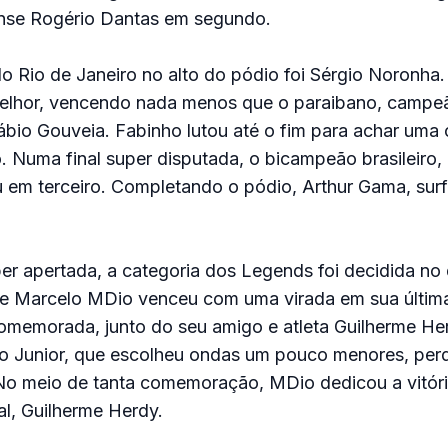
nse Rogério Dantas em segundo.
o Rio de Janeiro no alto do pódio foi Sérgio Noronha. 
melhor, vencendo nada menos que o paraibano, camp
ábio Gouveia. Fabinho lutou até o fim para achar uma
 Numa final super disputada, o bicampeão brasileiro,
u em terceiro. Completando o pódio, Arthur Gama, surf
per apertada, a categoria dos Legends foi decidida no 
se Marcelo MDio venceu com uma virada em sua últim
 comemorada, junto do seu amigo e atleta Guilherme He
o Junior, que escolheu ondas um pouco menores, per
 No meio de tanta comemoração, MDio dedicou a vitóri
l, Guilherme Herdy.