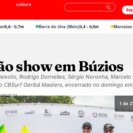
cultura
Sej
 - 0,7m
Barra do Una (Meio)
0,4 - 0,5m
Maresias Cant
ão show em Búzios
r Peixoto, Rodrigo Dornelles, Sérgio Noronha, Marcelo
o CBSurf Geribá Masters, encerrado no domingo em 
4/10/2022
1
de 2