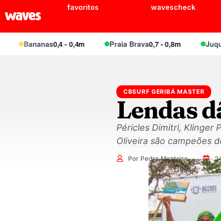
favoritos
wavescheck
Bananas
0,4 - 0,4m
Praia Brava
0,7 - 0,8m
Juquei
0,6
CBSURF GERIBÁ MASTER
Lendas d
Péricles Dimitri, Klinge
Oliveira são campeões d
Por Pedro Monteiro
2