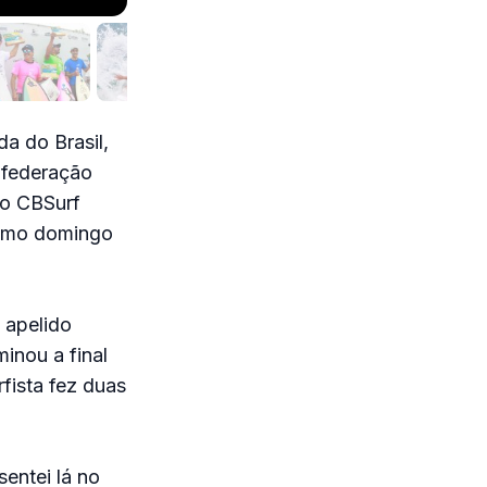
a do Brasil,
nfederação
 o CBSurf
timo domingo
 apelido
inou a final
fista fez duas
sentei lá no