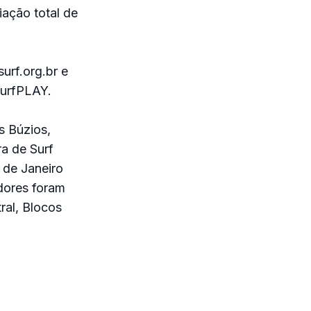
ação total de
urf.org.br e
SurfPLAY.
s Búzios,
ra de Surf
 de Janeiro
dores foram
ral, Blocos