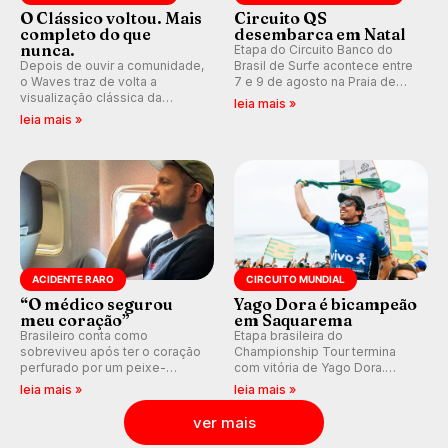
O Clássico voltou. Mais
Circuito QS
completo do que
desembarca em Natal
nunca.
Etapa do Circuito Banco do
Depois de ouvir a comunidade,
Brasil de Surfe acontece entre
o Waves traz de volta a
7 e 9 de agosto na Praia de
visualização clássica da
Miami (RN), em disputas
leia mais »
previsão de águas rasas,
válidas pelo Qualifying Series
leia mais »
agora integrada à nova
(QS) 4.000 e pela corrida por
plataforma e com previsão das
vagas no Challenger Series.
ondas para até 16 dias.
ACIDENTE RARO
CIRCUITO MUNDIAL
“O médico segurou
Yago Dora é bicampeão
meu coração”
em Saquarema
Brasileiro conta como
Etapa brasileira do
sobreviveu após ter o coração
Championship Tour termina
perfurado por um peixe-
com vitória de Yago Dora.
agulha enquanto surfava na
Sawyer Lindblad vence entre
leia mais »
leia mais »
Costa Rica.
as mulheres e Leonardo
Fioravanti assume liderança do
ver mais
ranking mundial da WSL, na
etapa de Saquarema.