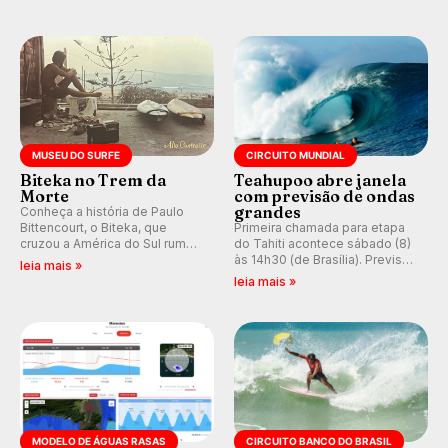
hegemonia potiguar em etapa
e questionando a visão
do Circuito Banco do Brasil.
ocidental que transformou a
prática em esporte e indústria.
MUSEU DO SURFE
CIRCUITO MUNDIAL
Biteka no Trem da
Teahupoo abre janela
Morte
com previsão de ondas
grandes
Conheça a história de Paulo
Bittencourt, o Biteka, que
Primeira chamada para etapa
cruzou a América do Sul rumo
do Tahiti acontece sábado (8)
ao Pacífico em uma jornada
às 14h30 (de Brasília). Previsão
leia mais »
que se tornou um marco de
indica swell consistente.
leia mais »
aventura, resiliência e paixão
Medina embarca para evento e
pelo surfe.
WSL divulga baterias, com
Kelly Slater convidado.
MODELO DE ÁGUAS RASAS
CIRCUITO BANCO DO BRASIL