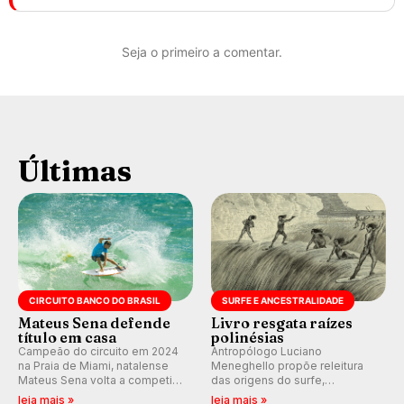
Seja o primeiro a comentar.
Últimas
CIRCUITO BANCO DO BRASIL
SURFE E ANCESTRALIDADE
Mateus Sena defende
Livro resgata raízes
título em casa
polinésias
Campeão do circuito em 2024
Antropólogo Luciano
na Praia de Miami, natalense
Meneghello propõe releitura
Mateus Sena volta a competir
das origens do surfe,
em casa em busca de manter a
resgatando a cultura polinésia
leia mais »
leia mais »