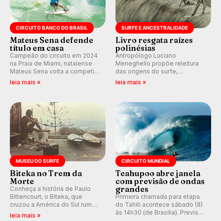
CIRCUITO BANCO DO BRASIL
SURFE E ANCESTRALIDADE
Mateus Sena defende
Livro resgata raízes
título em casa
polinésias
Campeão do circuito em 2024
Antropólogo Luciano
na Praia de Miami, natalense
Meneghello propõe releitura
Mateus Sena volta a competir
das origens do surfe,
em casa em busca de manter a
resgatando a cultura polinésia
leia mais »
leia mais »
hegemonia potiguar em etapa
e questionando a visão
do Circuito Banco do Brasil.
ocidental que transformou a
prática em esporte e indústria.
MUSEU DO SURFE
CIRCUITO MUNDIAL
Biteka no Trem da
Teahupoo abre janela
Morte
com previsão de ondas
grandes
Conheça a história de Paulo
Bittencourt, o Biteka, que
Primeira chamada para etapa
cruzou a América do Sul rumo
do Tahiti acontece sábado (8)
ao Pacífico em uma jornada
às 14h30 (de Brasília). Previsão
leia mais »
que se tornou um marco de
indica swell consistente.