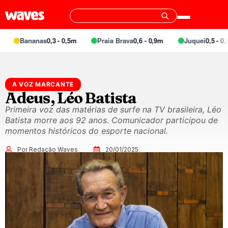
Bananas
0,3 - 0,5m
Praia Brava
0,6 - 0,9m
Juquei
0,5 - 0,8m
A VOZ MARCANTE
Adeus, Léo Batista
Primeira voz das matérias de surfe na TV brasileira, Léo
Batista morre aos 92 anos. Comunicador participou de
momentos históricos do esporte nacional.
Por Redação Waves
20/01/2025