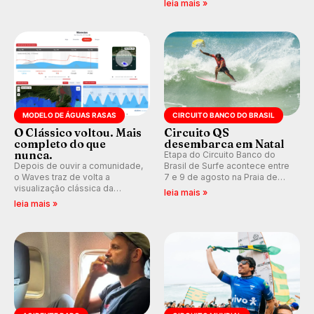
leia mais »
aventura, resiliência e paixão
Medina embarca para evento e
pelo surfe.
WSL divulga baterias, com
Kelly Slater convidado.
MODELO DE ÁGUAS RASAS
CIRCUITO BANCO DO BRASIL
O Clássico voltou. Mais
Circuito QS
completo do que
desembarca em Natal
nunca.
Etapa do Circuito Banco do
Depois de ouvir a comunidade,
Brasil de Surfe acontece entre
o Waves traz de volta a
7 e 9 de agosto na Praia de
visualização clássica da
Miami (RN), em disputas
leia mais »
previsão de águas rasas,
válidas pelo Qualifying Series
leia mais »
agora integrada à nova
(QS) 4.000 e pela corrida por
plataforma e com previsão das
vagas no Challenger Series.
ondas para até 16 dias.