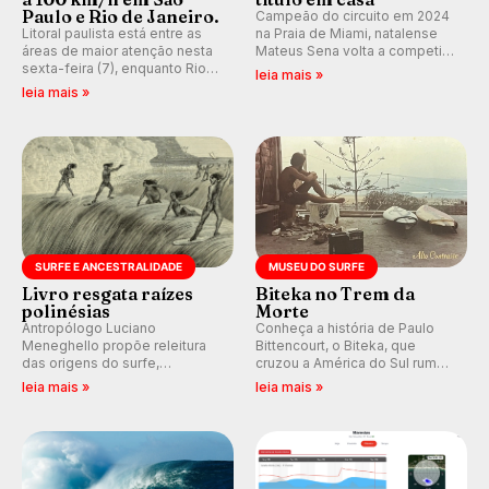
Paulo e Rio de Janeiro.
Campeão do circuito em 2024
Litoral paulista está entre as
na Praia de Miami, natalense
áreas de maior atenção nesta
Mateus Sena volta a competir
sexta-feira (7), enquanto Rio
em casa em busca de manter a
leia mais »
de Janeiro também recebe
hegemonia potiguar em etapa
leia mais »
alerta para ventos fortes.
do Circuito Banco do Brasil.
Rajadas já chegaram a 97,2
km/h em Itanhaém.
SURFE E ANCESTRALIDADE
MUSEU DO SURFE
Livro resgata raízes
Biteka no Trem da
polinésias
Morte
Antropólogo Luciano
Conheça a história de Paulo
Meneghello propõe releitura
Bittencourt, o Biteka, que
das origens do surfe,
cruzou a América do Sul rumo
resgatando a cultura polinésia
ao Pacífico em uma jornada
leia mais »
leia mais »
e questionando a visão
que se tornou um marco de
ocidental que transformou a
aventura, resiliência e paixão
prática em esporte e indústria.
pelo surfe.