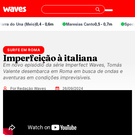
rra do Una (Meio)
0,4 - 0,6m
Maresias Canto
0,5 - 0,7m
Special
SURFE EM ROMA
Imperfeição à italiana
Em novo episódio da série Imperfect Waves, Tomás
Valente desembarca em Roma em busca de ondas e
aventuras em condições imprevisíveis.
Por Redação Waves
26/09/2024