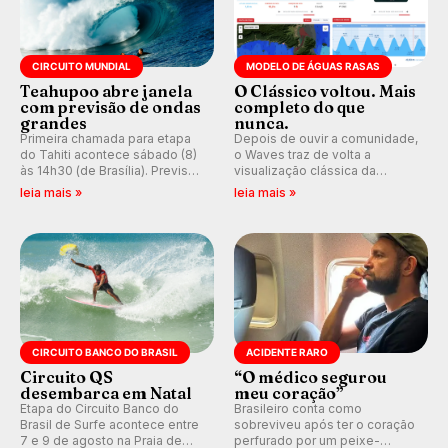
CIRCUITO MUNDIAL
MODELO DE ÁGUAS RASAS
Teahupoo abre janela
O Clássico voltou. Mais
com previsão de ondas
completo do que
grandes
nunca.
Primeira chamada para etapa
Depois de ouvir a comunidade,
do Tahiti acontece sábado (8)
o Waves traz de volta a
às 14h30 (de Brasília). Previsão
visualização clássica da
indica swell consistente.
previsão de águas rasas,
leia mais »
leia mais »
Medina embarca para evento e
agora integrada à nova
WSL divulga baterias, com
plataforma e com previsão das
Kelly Slater convidado.
ondas para até 16 dias.
CIRCUITO BANCO DO BRASIL
ACIDENTE RARO
Circuito QS
“O médico segurou
desembarca em Natal
meu coração”
Etapa do Circuito Banco do
Brasileiro conta como
Brasil de Surfe acontece entre
sobreviveu após ter o coração
7 e 9 de agosto na Praia de
perfurado por um peixe-