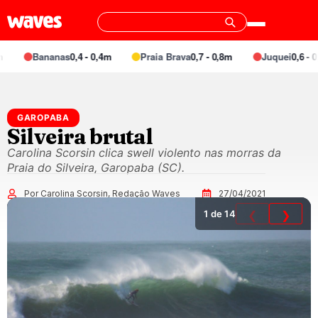
Bananas
0,4 - 0,4m
Praia Brava
0,7 - 0,8m
Juquei
0,6 - 0,7
GAROPABA
Silveira brutal
Carolina Scorsin clica swell violento nas morras da
Praia do Silveira, Garopaba (SC).
Por Carolina Scorsin, Redação Waves
27/04/2021
1
de 14
❮
❯