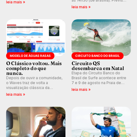
ao Pacífico em uma jornada
às 14h30 (de Brasília). Previsão
leia mais »
que se tornou um marco de
indica swell consistente.
leia mais »
aventura, resiliência e paixão
Medina embarca para evento e
pelo surfe.
WSL divulga baterias, com
Kelly Slater convidado.
MODELO DE ÁGUAS RASAS
CIRCUITO BANCO DO BRASIL
O Clássico voltou. Mais
Circuito QS
completo do que
desembarca em Natal
nunca.
Etapa do Circuito Banco do
Depois de ouvir a comunidade,
Brasil de Surfe acontece entre
o Waves traz de volta a
7 e 9 de agosto na Praia de
visualização clássica da
Miami (RN), em disputas
leia mais »
previsão de águas rasas,
válidas pelo Qualifying Series
leia mais »
agora integrada à nova
(QS) 4.000 e pela corrida por
plataforma e com previsão das
vagas no Challenger Series.
ondas para até 16 dias.