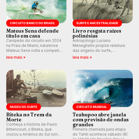
CIRCUITO BANCO DO BRASIL
SURFE E ANCESTRALIDADE
Mateus Sena defende
Livro resgata raízes
título em casa
polinésias
Campeão do circuito em 2024
Antropólogo Luciano
na Praia de Miami, natalense
Meneghello propõe releitura
Mateus Sena volta a competir
das origens do surfe,
em casa em busca de manter a
resgatando a cultura polinésia
leia mais »
leia mais »
hegemonia potiguar em etapa
e questionando a visão
do Circuito Banco do Brasil.
ocidental que transformou a
prática em esporte e indústria.
MUSEU DO SURFE
CIRCUITO MUNDIAL
Biteka no Trem da
Teahupoo abre janela
Morte
com previsão de ondas
grandes
Conheça a história de Paulo
Bittencourt, o Biteka, que
Primeira chamada para etapa
cruzou a América do Sul rumo
do Tahiti acontece sábado (8)