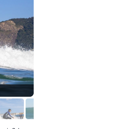
Miguel Medina, Itaúna, Saquarema (RJ). Foto: 