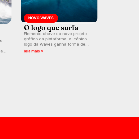
NOVO WAVES
O logo que surfa
Elemento chave do novo projeto
gráfico da plataforma, o icônico
te
logo da Waves ganha forma de
ondulação.
da
leia mais »
mil