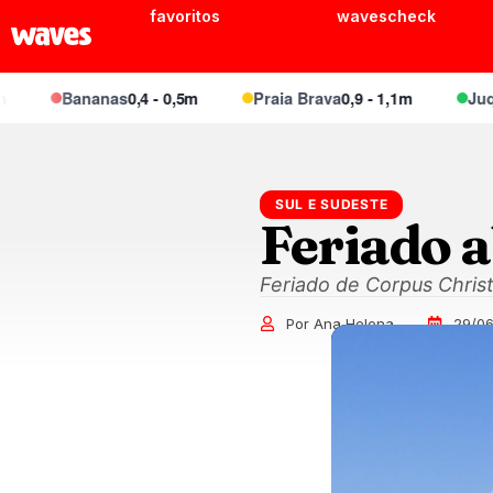
favoritos
wavescheck
Bananas
0,4 - 0,5m
Praia Brava
0,9 - 1,1m
Juquei
0
SUL E SUDESTE
Feriado 
Feriado de Corpus Christ
Por Ana Helena
29/06