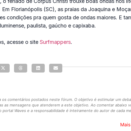
 o feriado de Corpus Christi trouxe boas ondas nos lito
. Em Florianópolis (SC), as praias da Joaquina e Moç
res condições pra quem gosta de ondas maiores. E ta
 fluminense, paulista, gaúcho e capixaba.
os, acesse o site
Surfmappers
.
s comentários postados neste fórum. O objetivo é estimular um debate
as as mensagens que atenderem a este objetivo. Ao comentar abaixo 
 portal Waves e a responsabilidade é inteiramente do autor de cada 
Mais