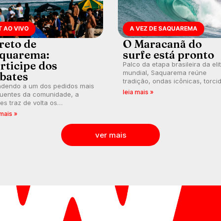
T AO VIVO
A VEZ DE SAQUAREMA
reto de
O Maracanã do
quarema:
surfe está pronto
rticipe dos
Palco da etapa brasileira da eli
mundial, Saquarema reúne
bates
tradição, ondas icônicas, torci
ndendo a um dos pedidos mais
única e uma premiação inédita,
leia mais »
quentes da comunidade, a
que pode render quase R$ 750 
s traz de volta os
aos campeões.
entários e debates em tempo
 mais »
 durante as etapas do Circuito
ial.
ver mais