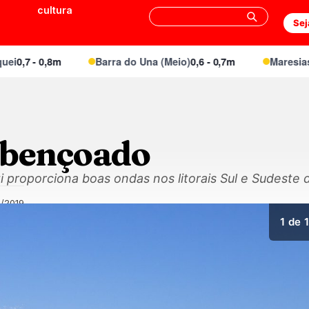
cultura
Sej
,7 - 0,8m
Barra do Una (Meio)
0,6 - 0,7m
Maresias Ca
abençoado
i proporciona boas ondas nos litorais Sul e Sudeste d
/2019
1
de 1