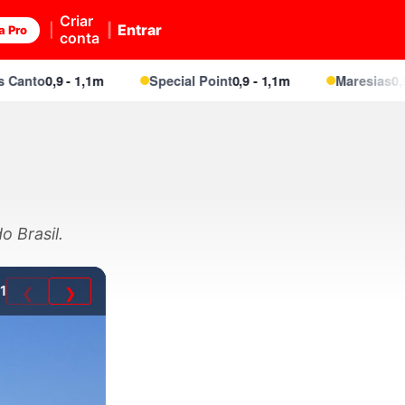
Criar
Entrar
a Pro
conta
nto
0,9 - 1,1m
Special Point
0,9 - 1,1m
Maresias
0,9 - 1
o Brasil.
1
❮
❯