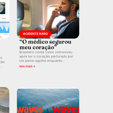
ACIDENTE RARO
“O médico segurou
meu coração”
Brasileiro conta como sobreviveu
após ter o coração perfurado por
 o
um peixe-agulha enquanto
ção
surfava na Costa Rica.
leia mais »