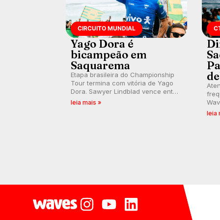
CIRCUITO MUNDIAL
C
Yago Dora é
Di
bicampeão em
Sa
Saquarema
Pa
de
Etapa brasileira do Championship
Tour termina com vitória de Yago
Ate
Dora. Sawyer Lindblad vence entre
fre
as mulheres e Leonardo Fioravanti
Wave
leia mais »
assume liderança do ranking
com
leia
mundial da WSL, na etapa de
real
Saquarema.
Mund