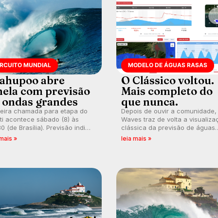
IRCUITO MUNDIAL
MODELO DE ÁGUAS RASAS
ahupoo abre
O Clássico voltou.
nela com previsão
Mais completo do
 ondas grandes
que nunca.
meira chamada para etapa do
Depois de ouvir a comunidade,
ti acontece sábado (8) às
Waves traz de volta a visualiza
0 (de Brasília). Previsão indica
clássica da previsão de águas
l consistente. Medina
rasas, agora integrada à nova
 mais »
leia mais »
arca para evento e WSL
plataforma e com previsão das
lga baterias, com Kelly Slater
ondas para até 16 dias.
vidado.