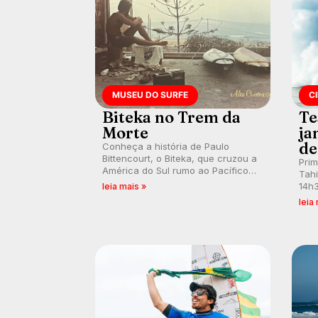
MUSEU DO SURFE
C
Biteka no Trem da
Te
Morte
ja
de
Conheça a história de Paulo
Bittencourt, o Biteka, que cruzou a
Pri
América do Sul rumo ao Pacífico
Tahi
em uma jornada que se tornou um
14h3
leia mais »
marco de aventura, resiliência e
swel
leia
paixão pelo surfe.
emb
divu
con