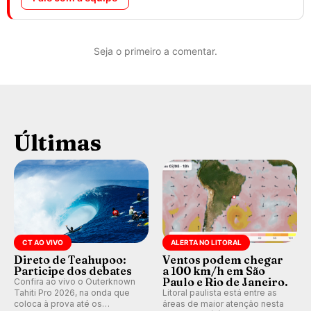
Seja o primeiro a comentar.
Últimas
CT AO VIVO
ALERTA NO LITORAL
Direto de Teahupoo:
Ventos podem chegar
Participe dos debates
a 100 km/h em São
Paulo e Rio de Janeiro.
Confira ao vivo o Outerknown
Tahiti Pro 2026, na onda que
Litoral paulista está entre as
coloca à prova até os
áreas de maior atenção nesta