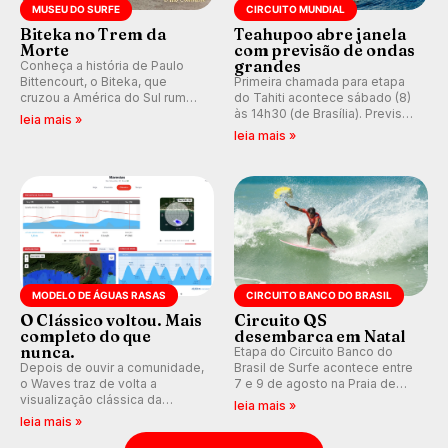
MUSEU DO SURFE
CIRCUITO MUNDIAL
Biteka no Trem da
Teahupoo abre janela
Morte
com previsão de ondas
grandes
Conheça a história de Paulo
Bittencourt, o Biteka, que
Primeira chamada para etapa
cruzou a América do Sul rumo
do Tahiti acontece sábado (8)
ao Pacífico em uma jornada
às 14h30 (de Brasília). Previsão
leia mais »
que se tornou um marco de
indica swell consistente.
leia mais »
aventura, resiliência e paixão
Medina embarca para evento e
pelo surfe.
WSL divulga baterias, com
Kelly Slater convidado.
MODELO DE ÁGUAS RASAS
CIRCUITO BANCO DO BRASIL
O Clássico voltou. Mais
Circuito QS
completo do que
desembarca em Natal
nunca.
Etapa do Circuito Banco do
Depois de ouvir a comunidade,
Brasil de Surfe acontece entre
o Waves traz de volta a
7 e 9 de agosto na Praia de
visualização clássica da
Miami (RN), em disputas
leia mais »
previsão de águas rasas,
válidas pelo Qualifying Series
leia mais »
agora integrada à nova
(QS) 4.000 e pela corrida por
plataforma e com previsão das
vagas no Challenger Series.