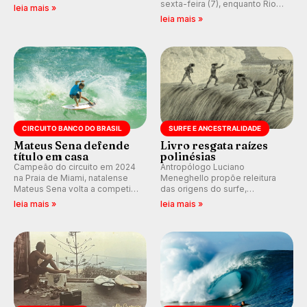
melhores surfistas do mundo.
sexta-feira (7), enquanto Rio
leia mais »
E participe dos debates em
de Janeiro também recebe
leia mais »
tempo real durante as etapas
alerta para ventos fortes.
do Mundial da WSL.
Rajadas já chegaram a 97,2
km/h em Itanhaém.
CIRCUITO BANCO DO BRASIL
SURFE E ANCESTRALIDADE
Mateus Sena defende
Livro resgata raízes
título em casa
polinésias
Campeão do circuito em 2024
Antropólogo Luciano
na Praia de Miami, natalense
Meneghello propõe releitura
Mateus Sena volta a competir
das origens do surfe,
em casa em busca de manter a
resgatando a cultura polinésia
leia mais »
leia mais »
hegemonia potiguar em etapa
e questionando a visão
do Circuito Banco do Brasil.
ocidental que transformou a
prática em esporte e indústria.