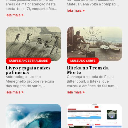
áreas de maior atenção nesta
Mateus Sena volta a competir
sexta-feira (7), enquanto Rio
em casa em busca de manter a
leia mais »
de Janeiro também recebe
hegemonia potiguar em etapa
leia mais »
alerta para ventos fortes.
do Circuito Banco do Brasil.
Rajadas já chegaram a 97,2
km/h em Itanhaém.
SURFE E ANCESTRALIDADE
MUSEU DO SURFE
Livro resgata raízes
Biteka no Trem da
polinésias
Morte
Antropólogo Luciano
Conheça a história de Paulo
Meneghello propõe releitura
Bittencourt, o Biteka, que
das origens do surfe,
cruzou a América do Sul rumo
resgatando a cultura polinésia
ao Pacífico em uma jornada
leia mais »
leia mais »
e questionando a visão
que se tornou um marco de
ocidental que transformou a
aventura, resiliência e paixão
prática em esporte e indústria.
pelo surfe.