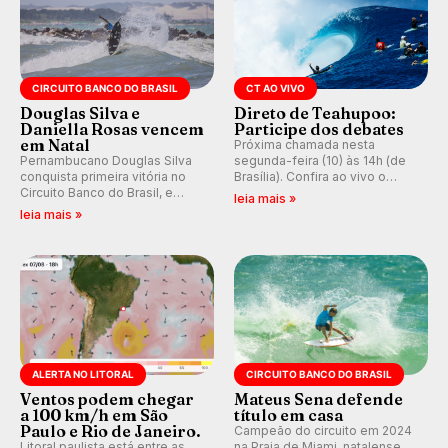
CIRCUITO BANCO DO BRASIL
CT AO VIVO
Douglas Silva e
Direto de Teahupoo:
Daniella Rosas vencem
Participe dos debates
em Natal
Próxima chamada nesta
Pernambucano Douglas Silva
segunda-feira (10) às 14h (de
conquista primeira vitória no
Brasília). Confira ao vivo o
Circuito Banco do Brasil, e
Outerknown Tahiti Pro 2026 e
leia mais »
peruana Daniella Rosas vence
participe dos comentários e
leia mais »
no feminino na etapa de Natal,
debates no nosso fórum,
disputada na Praia de Miami
durante as etapas da WSL.
(RN).
ALERTA NO LITORAL
CIRCUITO BANCO DO BRASIL
Ventos podem chegar
Mateus Sena defende
a 100 km/h em São
título em casa
Paulo e Rio de Janeiro.
Campeão do circuito em 2024
Litoral paulista está entre as
na Praia de Miami, natalense