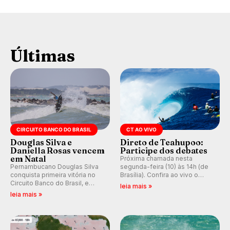
Últimas
CIRCUITO BANCO DO BRASIL
CT AO VIVO
Douglas Silva e
Direto de Teahupoo:
Daniella Rosas vencem
Participe dos debates
em Natal
Próxima chamada nesta
Pernambucano Douglas Silva
segunda-feira (10) às 14h (de
conquista primeira vitória no
Brasília). Confira ao vivo o
Circuito Banco do Brasil, e
Outerknown Tahiti Pro 2026 e
leia mais »
peruana Daniella Rosas vence
participe dos comentários e
leia mais »
no feminino na etapa de Natal,
debates no nosso fórum,
disputada na Praia de Miami
durante as etapas da WSL.
(RN).