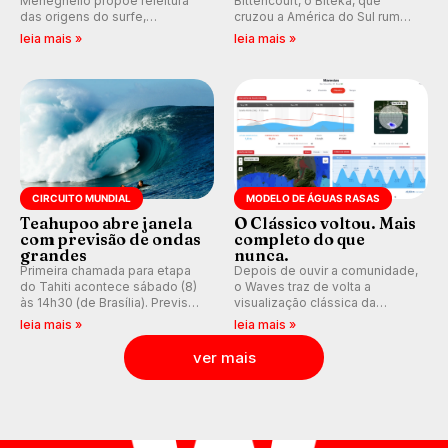
Meneghello propõe releitura
Bittencourt, o Biteka, que
das origens do surfe,
cruzou a América do Sul rumo
resgatando a cultura polinésia
ao Pacífico em uma jornada
leia mais »
leia mais »
e questionando a visão
que se tornou um marco de
ocidental que transformou a
aventura, resiliência e paixão
prática em esporte e indústria.
pelo surfe.
CIRCUITO MUNDIAL
MODELO DE ÁGUAS RASAS
Teahupoo abre janela
O Clássico voltou. Mais
com previsão de ondas
completo do que
grandes
nunca.
Primeira chamada para etapa
Depois de ouvir a comunidade,
do Tahiti acontece sábado (8)
o Waves traz de volta a
às 14h30 (de Brasília). Previsão
visualização clássica da
indica swell consistente.
previsão de águas rasas,
leia mais »
leia mais »
Medina embarca para evento e
agora integrada à nova
WSL divulga baterias, com
plataforma e com previsão das
ver mais
Kelly Slater convidado.
ondas para até 16 dias.