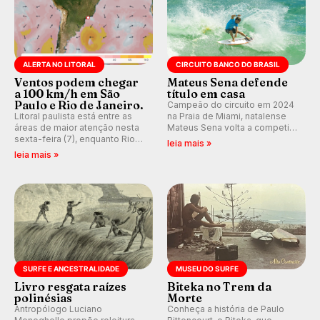
ALERTA NO LITORAL
CIRCUITO BANCO DO BRASIL
Ventos podem chegar
Mateus Sena defende
a 100 km/h em São
título em casa
Paulo e Rio de Janeiro.
Campeão do circuito em 2024
Litoral paulista está entre as
na Praia de Miami, natalense
áreas de maior atenção nesta
Mateus Sena volta a competir
sexta-feira (7), enquanto Rio
em casa em busca de manter a
leia mais »
de Janeiro também recebe
hegemonia potiguar em etapa
leia mais »
alerta para ventos fortes.
do Circuito Banco do Brasil.
Rajadas já chegaram a 97,2
km/h em Itanhaém.
SURFE E ANCESTRALIDADE
MUSEU DO SURFE
Livro resgata raízes
Biteka no Trem da
polinésias
Morte
Antropólogo Luciano
Conheça a história de Paulo