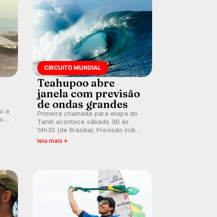
CIRCUITO MUNDIAL
Teahupoo abre
janela com previsão
de ondas grandes
ou a
Primeira chamada para etapa do
co
Tahiti acontece sábado (8) às
 um
14h30 (de Brasília). Previsão indica
e
swell consistente. Medina
leia mais »
embarca para evento e WSL
divulga baterias, com Kelly Slater
convidado.