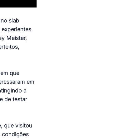
 no slab
 experientes
ey Meister,
rfeitos,
 em que
nteressaram em
tingindo a
e de testar
, que visitou
m condições