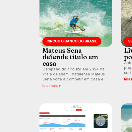
CIRCUITO BANCO DO BRASIL
S
Mateus Sena
Li
defende título em
po
casa
Ant
prop
Campeão do circuito em 2024 na
surf
Praia de Miami, natalense Mateus
poli
Sena volta a competir em casa em
leia
ocid
busca de manter a hegemonia
leia mais »
prát
potiguar em etapa do Circuito
Banco do Brasil.