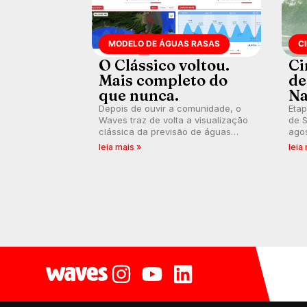
MODELO DE ÁGUAS RASAS
C
O Clássico voltou.
Ci
Mais completo do
de
que nunca.
Na
Depois de ouvir a comunidade, o
Etap
Waves traz de volta a visualização
de S
clássica da previsão de águas
agos
rasas, agora integrada à nova
disp
leia mais »
leia
plataforma e com previsão das
Seri
ondas para até 16 dias.
por 