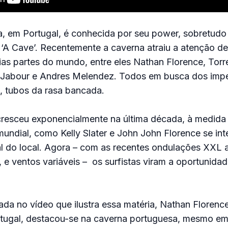
a, em Portugal, é conhecida por seu power, sobretudo
A Cave’. Recentemente a caverna atraiu a atenção de
rias partes do mundo, entre eles Nathan Florence, Torr
n Jabour e Andres Melendez. Todos em busca dos impe
 tubos da rasa bancada.
resceu exponencialmente na última década, à medida
e mundial, como Kelly Slater e John John Florence se i
l do local. Agora – com as recentes ondulações XXL a
 e ventos variáveis – os surfistas viram a oportunidad
ada no vídeo que ilustra essa matéria, Nathan Florence
tugal, destacou-se na caverna portuguesa, mesmo e