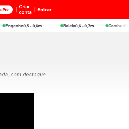
Criar
Entrar
a Pro
conta
Engenho
0,5 - 0,6m
Baleia
0,6 - 0,7m
Camburi
0,6 -
cada, com destaque