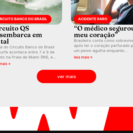
IRCUITO BANCO DO BRASIL
ACIDENTE RARO
rcuito QS
“O médico seguro
sembarca em
meu coração”
tal
Brasileiro conta como sobreviv
após ter o coração perfurado 
a do Circuito Banco do Brasil
um peixe-agulha enquanto
urfe acontece entre 7 e 9 de
surfava na Costa Rica.
to na Praia de Miami (RN), em
leia mais »
utas válidas pelo Qualifying
 mais »
es (QS) 4.000 e pela corrida
vagas no Challenger Series.
ver mais