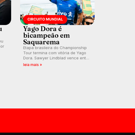
CIRCUITO MUNDIAL
u
Yago Dora é
bicampeão em
Saquarema
eu
por
Etapa brasileira do Championship
Tour termina com vitória de Yago
Dora. Sawyer Lindblad vence entre
as mulheres e Leonardo Fioravanti
leia mais »
assume liderança do ranking
mundial da WSL, na etapa de
Saquarema.