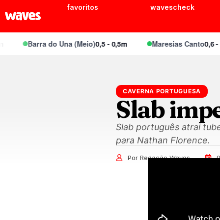
favoritos
wavescheck
Barra do Una (Meio)
0,5 - 0,5m
Maresias Canto
0,6 - 0,
CAVERNA PORTUGUESA
Slab impe
Slab português atrai tu
para Nathan Florence.
Por Redação Waves
0