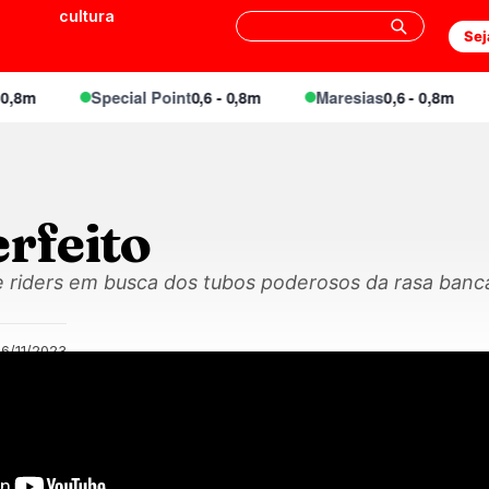
cultura
Sej
8m
Special Point
0,6 - 0,8m
Maresias
0,6 - 0,8m
rfeito
be riders em busca dos tubos poderosos da rasa ban
6/11/2023