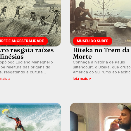
URFE E ANCESTRALIDADE
MUSEU DO SURFE
vro resgata raízes
Biteka no Trem da
linésias
Morte
ropólogo Luciano Meneghello
Conheça a história de Paulo
õe releitura das origens do
Bittencourt, o Biteka, que cruz
e, resgatando a cultura
América do Sul rumo ao Pacífi
nésia e questionando a visão
em uma jornada que se tornou
 mais »
leia mais »
ental que transformou a
marco de aventura, resiliência 
ica em esporte e indústria.
paixão pelo surfe.