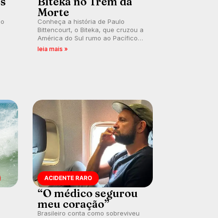
es
Biteka no Trem da
Morte
lo
Conheça a história de Paulo
Bittencourt, o Biteka, que cruzou a
América do Sul rumo ao Pacífico
ão
em uma jornada que se tornou um
leia mais »
marco de aventura, resiliência e
paixão pelo surfe.
ACIDENTE RARO
“O médico segurou
meu coração”
Brasileiro conta como sobreviveu