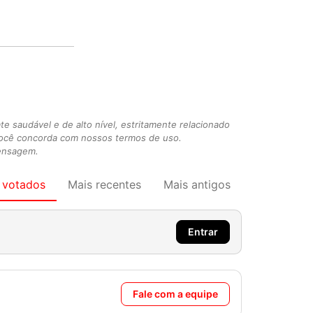
 saudável e de alto nível, estritamente relacionado
você concorda com nossos termos de uso.
mensagem.
 votados
Mais recentes
Mais antigos
Entrar
Fale com a equipe