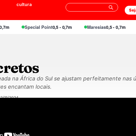
cultura
Sej
7m
Special Point
0,5 - 0,7m
Maresias
0,5 - 0,7m
cretos
da na África do Sul se ajustam perfeitamente nas 
res encantam locais.
2/11/2024