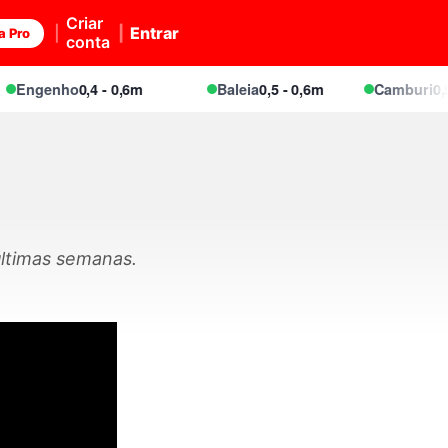
Criar
Entrar
a Pro
conta
Engenho
0,4 - 0,6m
Baleia
0,5 - 0,6m
Camburi
0,5 -
últimas semanas.