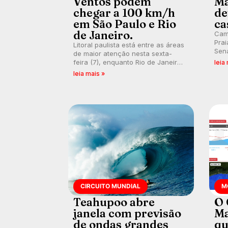
Ventos podem
Ma
chegar a 100 km/h
de
em São Paulo e Rio
ca
de Janeiro.
Cam
Prai
Litoral paulista está entre as áreas
Sena
de maior atenção nesta sexta-
bus
feira (7), enquanto Rio de Janeiro
leia
poti
também recebe alerta para ventos
leia mais »
Banc
fortes. Rajadas já chegaram a 97,2
km/h em Itanhaém.
CIRCUITO MUNDIAL
M
Teahupoo abre
O 
janela com previsão
Ma
de ondas grandes
qu