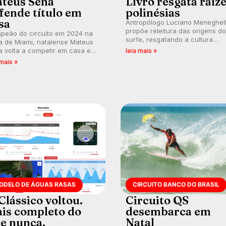
teus Sena
Livro resgata raíz
fende título em
polinésias
sa
Antropólogo Luciano Meneghel
propõe releitura das origens do
peão do circuito em 2024 na
surfe, resgatando a cultura
a de Miami, natalense Mateus
polinésia e questionando a vis
 volta a competir em casa em
leia mais »
ocidental que transformou a
ca de manter a hegemonia
 mais »
prática em esporte e indústria.
guar em etapa do Circuito
o do Brasil.
ODELO DE ÁGUAS RASAS
CIRCUITO BANCO DO BRASIL
Clássico voltou.
Circuito QS
is completo do
desembarca em
e nunca.
Natal