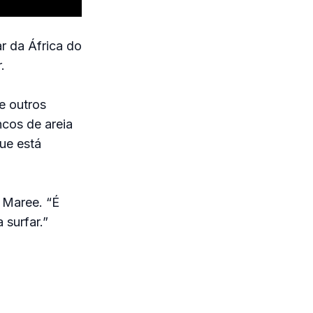
r da África do
.
e outros
ncos de areia
ue está
 Maree. “É
 surfar.”