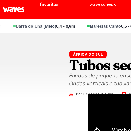
favoritos
wavescheck
Barra do Una (Meio)
0,4 - 0,6m
Maresias Canto
0,5 - 0,
ÁFRICA DO SUL
Tubos se
Fundos de pequena ensea
Ondas verticais e tubula
Por Redação Waves
2