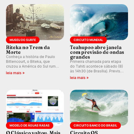
prática em esporte e indústria.
MUSEU DO SURFE
CIRCUITO MUNDIAL
Biteka no Trem da
Teahupoo abre janela
Morte
com previsão de ondas
grandes
Conheça a história de Paulo
Bittencourt, o Biteka, que
Primeira chamada para etapa
cruzou a América do Sul rumo
do Tahiti acontece sábado (8)
ao Pacífico em uma jornada
às 14h30 (de Brasília). Previsão
leia mais »
que se tornou um marco de
indica swell consistente.
leia mais »
aventura, resiliência e paixão
Medina embarca para evento e
pelo surfe.
WSL divulga baterias, com
Kelly Slater convidado.
MODELO DE ÁGUAS RASAS
CIRCUITO BANCO DO BRASIL
O Clássico voltou. Mais
Circuito QS