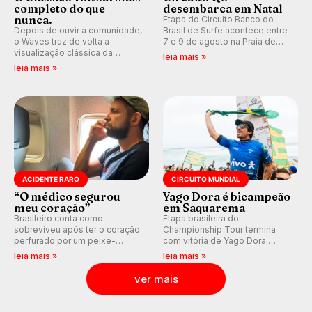
completo do que
desembarca em Natal
nunca.
Etapa do Circuito Banco do
Depois de ouvir a comunidade,
Brasil de Surfe acontece entre
o Waves traz de volta a
7 e 9 de agosto na Praia de
visualização clássica da
Miami (RN), em disputas
leia mais »
previsão de águas rasas,
válidas pelo Qualifying Series
leia mais »
agora integrada à nova
(QS) 4.000 e pela corrida por
plataforma e com previsão das
vagas no Challenger Series.
ondas para até 16 dias.
ACIDENTE RARO
CIRCUITO MUNDIAL
“O médico segurou
Yago Dora é bicampeão
meu coração”
em Saquarema
Brasileiro conta como
Etapa brasileira do
sobreviveu após ter o coração
Championship Tour termina
perfurado por um peixe-
com vitória de Yago Dora.
agulha enquanto surfava na
Sawyer Lindblad vence entre
leia mais »
leia mais »
Costa Rica.
as mulheres e Leonardo
Fioravanti assume liderança do
ver mais
ranking mundial da WSL, na
etapa de Saquarema.