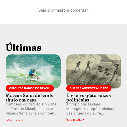
Seja o primeiro a comentar.
Últimas
CIRCUITO BANCO DO BRASIL
SURFE E ANCESTRALIDADE
Mateus Sena defende
Livro resgata raízes
título em casa
polinésias
Campeão do circuito em 2024
Antropólogo Luciano
na Praia de Miami, natalense
Meneghello propõe releitura
Mateus Sena volta a competir
das origens do surfe,
em casa em busca de manter a
resgatando a cultura polinésia
leia mais »
leia mais »
hegemonia potiguar em etapa
e questionando a visão
do Circuito Banco do Brasil.
ocidental que transformou a