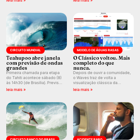
leia mais »
leia mais »
e questionando a visão
que se tornou um marco de
ocidental que transformou a
aventura, resiliência e paixão
prática em esporte e indústria.
pelo surfe.
CIRCUITO MUNDIAL
MODELO DE ÁGUAS RASAS
Teahupoo abre janela
O Clássico voltou. Mais
com previsão de ondas
completo do que
grandes
nunca.
Primeira chamada para etapa
Depois de ouvir a comunidade,
do Tahiti acontece sábado (8)
o Waves traz de volta a
às 14h30 (de Brasília). Previsão
visualização clássica da
indica swell consistente.
previsão de águas rasas,
leia mais »
leia mais »
Medina embarca para evento e
agora integrada à nova
WSL divulga baterias, com
plataforma e com previsão das
Kelly Slater convidado.
ondas para até 16 dias.
CIRCUITO BANCO DO BRASIL
ACIDENTE RARO