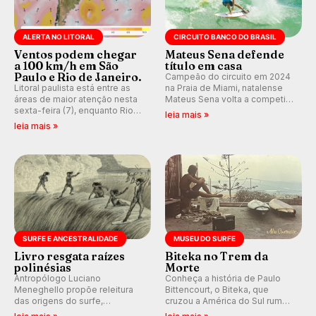
ALERTA NO LITORAL
CIRCUITO BANCO DO BRASIL
Ventos podem chegar
Mateus Sena defende
a 100 km/h em São
título em casa
Paulo e Rio de Janeiro.
Campeão do circuito em 2024
Litoral paulista está entre as
na Praia de Miami, natalense
áreas de maior atenção nesta
Mateus Sena volta a competir
sexta-feira (7), enquanto Rio
em casa em busca de manter a
leia mais »
de Janeiro também recebe
hegemonia potiguar em etapa
leia mais »
alerta para ventos fortes.
do Circuito Banco do Brasil.
Rajadas já chegaram a 97,2
km/h em Itanhaém.
SURFE E ANCESTRALIDADE
MUSEU DO SURFE
Livro resgata raízes
Biteka no Trem da
polinésias
Morte
Antropólogo Luciano
Conheça a história de Paulo
Meneghello propõe releitura
Bittencourt, o Biteka, que
das origens do surfe,
cruzou a América do Sul rumo
resgatando a cultura polinésia
ao Pacífico em uma jornada