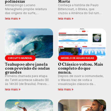
polinésias
Morte
Antropólogo Luciano
Conheça a história de Paulo
Meneghello propõe releitura
Bittencourt, o Biteka, que
das origens do surfe,
cruzou a América do Sul rumo
resgatando a cultura polinésia
ao Pacífico em uma jornada
leia mais »
leia mais »
e questionando a visão
que se tornou um marco de
ocidental que transformou a
aventura, resiliência e paixão
prática em esporte e indústria.
pelo surfe.
CIRCUITO MUNDIAL
MODELO DE ÁGUAS RASAS
Teahupoo abre janela
O Clássico voltou. Mais
com previsão de ondas
completo do que
grandes
nunca.
Primeira chamada para etapa
Depois de ouvir a comunidade,
do Tahiti acontece sábado (8)
o Waves traz de volta a
às 14h30 (de Brasília). Previsão
visualização clássica da
indica swell consistente.
previsão de águas rasas,
leia mais »
leia mais »
Medina embarca para evento e
agora integrada à nova
WSL divulga baterias, com
plataforma e com previsão das
Kelly Slater convidado.
ondas para até 16 dias.