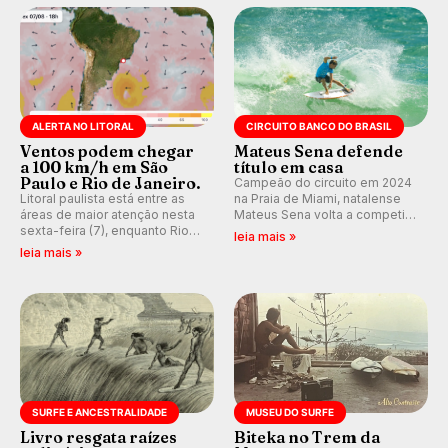
ALERTA NO LITORAL
CIRCUITO BANCO DO BRASIL
Ventos podem chegar
Mateus Sena defende
a 100 km/h em São
título em casa
Paulo e Rio de Janeiro.
Campeão do circuito em 2024
Litoral paulista está entre as
na Praia de Miami, natalense
áreas de maior atenção nesta
Mateus Sena volta a competir
sexta-feira (7), enquanto Rio
em casa em busca de manter a
leia mais »
de Janeiro também recebe
hegemonia potiguar em etapa
leia mais »
alerta para ventos fortes.
do Circuito Banco do Brasil.
Rajadas já chegaram a 97,2
km/h em Itanhaém.
SURFE E ANCESTRALIDADE
MUSEU DO SURFE
Livro resgata raízes
Biteka no Trem da