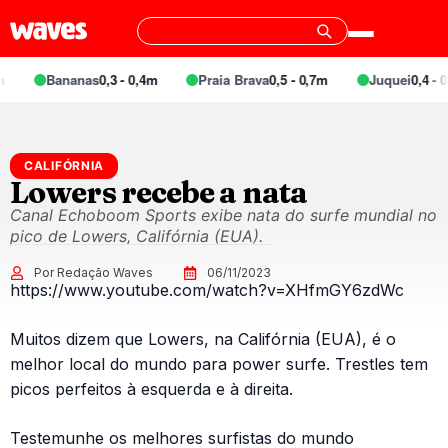
Bananas
0,3 - 0,4m
Praia Brava
0,5 - 0,7m
Juquei
0,4 - 0
CALIFÓRNIA
Lowers recebe a nata
Canal Echoboom Sports exibe nata do surfe mundial no
pico de Lowers, Califórnia (EUA).
Por Redação Waves
06/11/2023
https://www.youtube.com/watch?v=XHfmGY6zdWc
Muitos dizem que Lowers, na Califórnia (EUA), é o
melhor local do mundo para power surfe. Trestles tem
picos perfeitos à esquerda e à direita.
Testemunhe os melhores surfistas do mundo