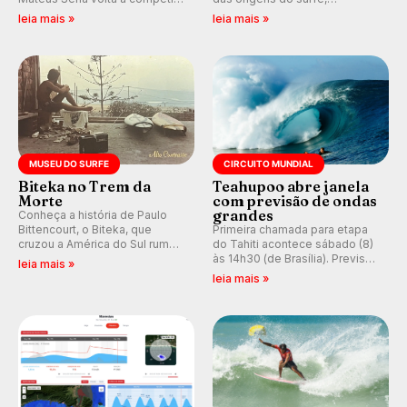
em casa em busca de manter a
resgatando a cultura polinésia
leia mais »
leia mais »
hegemonia potiguar em etapa
e questionando a visão
do Circuito Banco do Brasil.
ocidental que transformou a
prática em esporte e indústria.
MUSEU DO SURFE
CIRCUITO MUNDIAL
Biteka no Trem da
Teahupoo abre janela
Morte
com previsão de ondas
grandes
Conheça a história de Paulo
Bittencourt, o Biteka, que
Primeira chamada para etapa
cruzou a América do Sul rumo
do Tahiti acontece sábado (8)
ao Pacífico em uma jornada
às 14h30 (de Brasília). Previsão
leia mais »
que se tornou um marco de
indica swell consistente.
leia mais »
aventura, resiliência e paixão
Medina embarca para evento e
pelo surfe.
WSL divulga baterias, com
Kelly Slater convidado.