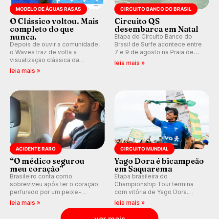
MODELO DE ÁGUAS RASAS
CIRCUITO BANCO DO BRASIL
O Clássico voltou. Mais
Circuito QS
completo do que
desembarca em Natal
nunca.
Etapa do Circuito Banco do
Depois de ouvir a comunidade,
Brasil de Surfe acontece entre
o Waves traz de volta a
7 e 9 de agosto na Praia de
visualização clássica da
Miami (RN), em disputas
leia mais »
previsão de águas rasas,
válidas pelo Qualifying Series
leia mais »
agora integrada à nova
(QS) 4.000 e pela corrida por
plataforma e com previsão das
vagas no Challenger Series.
ondas para até 16 dias.
ACIDENTE RARO
CIRCUITO MUNDIAL
“O médico segurou
Yago Dora é bicampeão
meu coração”
em Saquarema
Brasileiro conta como
Etapa brasileira do
sobreviveu após ter o coração
Championship Tour termina
perfurado por um peixe-
com vitória de Yago Dora.
agulha enquanto surfava na
Sawyer Lindblad vence entre
leia mais »
leia mais »
Costa Rica.
as mulheres e Leonardo
Fioravanti assume liderança do
ver mais