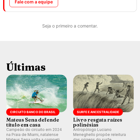
Fale com a equipe
Seja o primeiro a comentar.
Últimas
CIRCUITO BANCO DO BRASIL
SURFE E ANCESTRALIDADE
Mateus Sena defende
Livro resgata raízes
título em casa
polinésias
Campeão do circuito em 2024
Antropólogo Luciano
na Praia de Miami, natalense
Meneghello propõe releitura
Mateus Sena volta a competir
das origens do surfe,