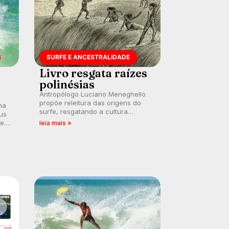
SURFE E ANCESTRALIDADE
Livro resgata raízes
polinésias
Antropólogo Luciano Meneghello
propõe releitura das origens do
na
surfe, resgatando a cultura
us
polinésia e questionando a visão
 em
leia mais »
ocidental que transformou a
prática em esporte e indústria.