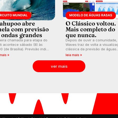
IRCUITO MUNDIAL
MODELO DE ÁGUAS RASAS
ahupoo abre
O Clássico voltou.
nela com previsão
Mais completo do
 ondas grandes
que nunca.
meira chamada para etapa do
Depois de ouvir a comunidade,
ti acontece sábado (8) às
Waves traz de volta a visualiza
0 (de Brasília). Previsão indica
clássica da previsão de águas
l consistente. Medina
rasas, agora integrada à nova
 mais »
leia mais »
arca para evento e WSL
plataforma e com previsão das
lga baterias, com Kelly Slater
ondas para até 16 dias.
ver mais
vidado.