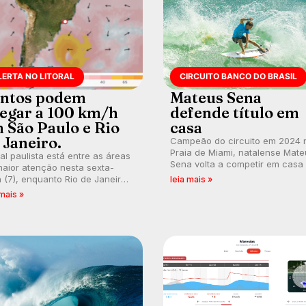
LERTA NO LITORAL
CIRCUITO BANCO DO BRASIL
ntos podem
Mateus Sena
egar a 100 km/h
defende título em
 São Paulo e Rio
casa
 Janeiro.
Campeão do circuito em 2024 
Praia de Miami, natalense Mate
ral paulista está entre as áreas
Sena volta a competir em casa
aior atenção nesta sexta-
busca de manter a hegemonia
a (7), enquanto Rio de Janeiro
leia mais »
potiguar em etapa do Circuito
ém recebe alerta para ventos
 mais »
Banco do Brasil.
es. Rajadas já chegaram a 97,2
h em Itanhaém.