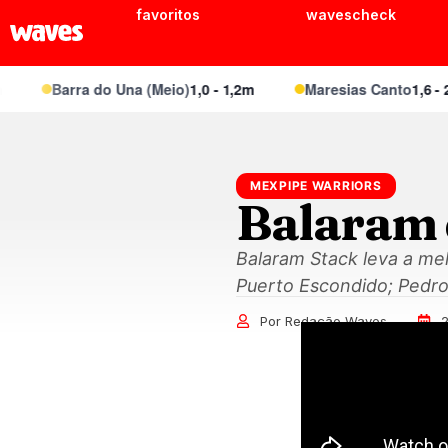
favoritos
wavescheck
Barra do Una (Meio)
1,0 - 1,2m
Maresias Canto
1,6 - 2,
MEXPIPE WARRIORS
Balaram 
Balaram Stack leva a m
Puerto Escondido; Pedro 
Por Redação Waves
2