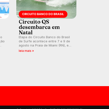
CIRCUITO BANCO DO BRASIL
Circuito QS
desembarca em
Natal
 o
Etapa do Circuito Banco do Brasil
ção
de Surfe acontece entre 7 e 9 de
agosto na Praia de Miami (RN), em
disputas válidas pelo Qualifying
leia mais »
Series (QS) 4.000 e pela corrida
por vagas no Challenger Series.