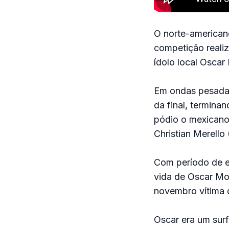
O norte-american
competição reali
ídolo local Osca
Em ondas pesadas,
da final, termina
pódio o mexican
Christian Merello 
Com período de es
vida de Oscar Mo
novembro vítima
Oscar era um surf