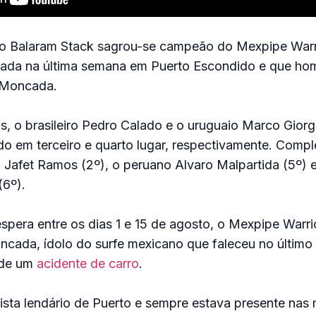
o Balaram Stack sagrou-se campeão do Mexpipe Warr
zada na última semana em Puerto Escondido e que h
r Moncada.
 o brasileiro Pedro Calado e o uruguaio Marco Giorgi
ndo em terceiro e quarto lugar, respectivamente. Comp
o
Jafet Ramos
(2º), o peruano Alvaro Malpartida (5º) e
(6º).
pera entre os dias 1 e 15 de agosto, o Mexpipe Warri
ncada, ídolo do surfe mexicano que faleceu no último
 de um
acidente de carro
.
ista lendário de Puerto e sempre estava presente nas