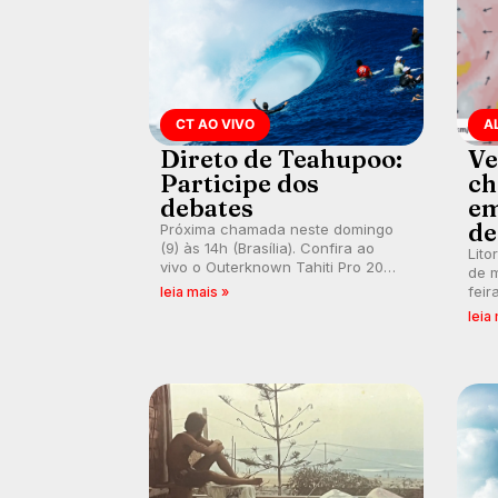
CT AO VIVO
A
Direto de Teahupoo:
Ve
Participe dos
ch
debates
em
de
Próxima chamada neste domingo
(9) às 14h (Brasília). Confira ao
Lito
vivo o Outerknown Tahiti Pro 2026
de m
e participe dos comentários e
feir
leia mais »
debates em tempo real no nosso
tamb
leia
fórum, durante as etapas da WSL.
fort
km/