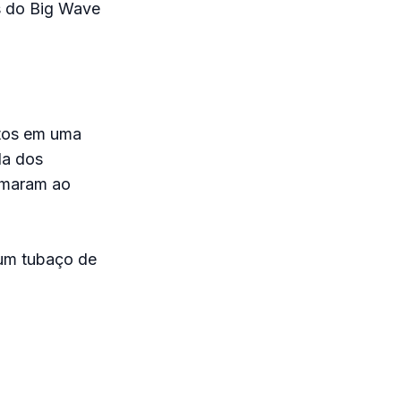
s do Big Wave
ntos em uma
da dos
imaram ao
um tubaço de