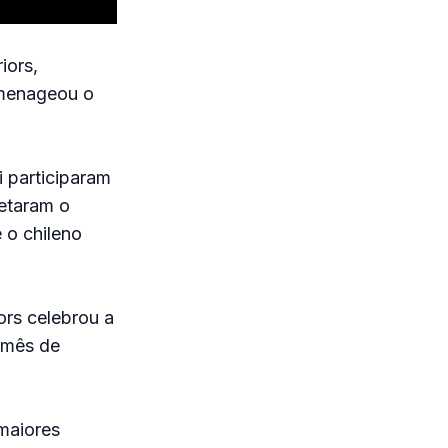
iors,
omenageou o
 participaram
letaram o
 o chileno
ors celebrou a
 mês de
 maiores