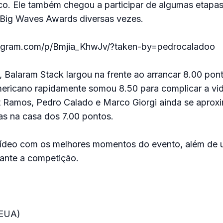
co. Ele também chegou a participar de algumas etapa
o Big Waves Awards diversas vezes.
tagram.com/p/Bmjia_KhwJv/?taken-by=pedrocaladoo
lo, Balaram Stack largou na frente ao arrancar 8.00 po
mericano rapidamente somou 8.50 para complicar a vi
et Ramos, Pedro Calado e Marco Giorgi ainda se aprox
s na casa dos 7.00 pontos.
vídeo com os melhores momentos do evento, além de 
ante a competição.
(EUA)