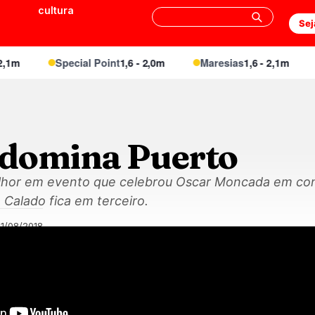
cultura
Sej
1m
Special Point
1,6 - 2,0m
Maresias
1,6 - 2,1m
domina Puerto
elhor em evento que celebrou Oscar Moncada em con
Calado fica em terceiro.
1/08/2018