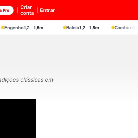
Criar
Entrar
a Pro
conta
Engenho
1,2 - 1,5m
Baleia
1,2 - 1,5m
Camburi
1,4 - 
dições clássicas em