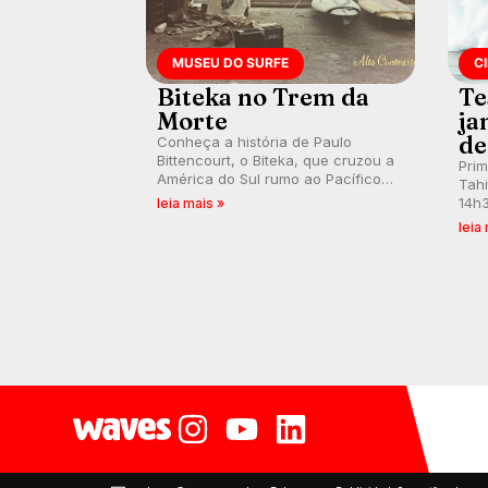
MUSEU DO SURFE
C
Biteka no Trem da
Te
Morte
ja
de
Conheça a história de Paulo
Bittencourt, o Biteka, que cruzou a
Pri
América do Sul rumo ao Pacífico
Tahi
em uma jornada que se tornou um
14h3
leia mais »
marco de aventura, resiliência e
swel
leia
paixão pelo surfe.
emb
divu
con