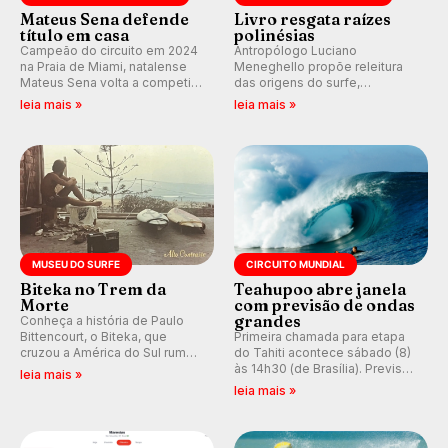
Mateus Sena defende
Livro resgata raízes
título em casa
polinésias
Campeão do circuito em 2024
Antropólogo Luciano
na Praia de Miami, natalense
Meneghello propõe releitura
Mateus Sena volta a competir
das origens do surfe,
em casa em busca de manter a
resgatando a cultura polinésia
leia mais »
leia mais »
hegemonia potiguar em etapa
e questionando a visão
do Circuito Banco do Brasil.
ocidental que transformou a
prática em esporte e indústria.
MUSEU DO SURFE
CIRCUITO MUNDIAL
Biteka no Trem da
Teahupoo abre janela
Morte
com previsão de ondas
grandes
Conheça a história de Paulo
Bittencourt, o Biteka, que
Primeira chamada para etapa
cruzou a América do Sul rumo
do Tahiti acontece sábado (8)
ao Pacífico em uma jornada
às 14h30 (de Brasília). Previsão
leia mais »
que se tornou um marco de
indica swell consistente.
leia mais »
aventura, resiliência e paixão
Medina embarca para evento e
pelo surfe.
WSL divulga baterias, com
Kelly Slater convidado.