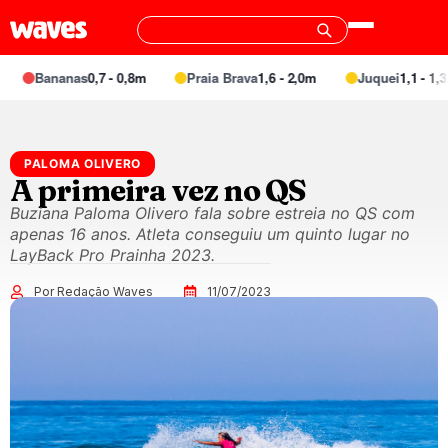
Bananas
0,7 - 0,8m
Praia Brava
1,6 - 2,0m
Juquei
1,1 - 1,3m
PALOMA OLIVERO
A primeira vez no QS
Buziana Paloma Olivero fala sobre estreia no QS com
apenas 16 anos. Atleta conseguiu um quinto lugar no
LayBack Pro Prainha 2023.
Por Redação Waves
11/07/2023