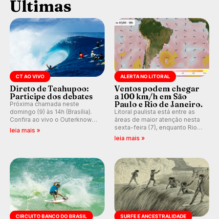
Últimas
CT AO VIVO
ALERTA NO LITORAL
Direto de Teahupoo:
Ventos podem chegar
Participe dos debates
a 100 km/h em São
Paulo e Rio de Janeiro.
Próxima chamada neste
domingo (9) às 14h (Brasília).
Litoral paulista está entre as
Confira ao vivo o Outerknown
áreas de maior atenção nesta
Tahiti Pro 2026 e participe dos
sexta-feira (7), enquanto Rio
leia mais »
comentários e debates em
de Janeiro também recebe
leia mais »
tempo real no nosso fórum,
alerta para ventos fortes.
durante as etapas da WSL.
Rajadas já chegaram a 97,2
km/h em Itanhaém.
CIRCUITO BANCO DO BRASIL
SURFE E ANCESTRALIDADE