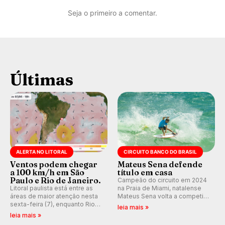
Seja o primeiro a comentar.
Últimas
ALERTA NO LITORAL
CIRCUITO BANCO DO BRASIL
Ventos podem chegar
Mateus Sena defende
a 100 km/h em São
título em casa
Paulo e Rio de Janeiro.
Campeão do circuito em 2024
Litoral paulista está entre as
na Praia de Miami, natalense
áreas de maior atenção nesta
Mateus Sena volta a competir
sexta-feira (7), enquanto Rio
em casa em busca de manter a
leia mais »
de Janeiro também recebe
hegemonia potiguar em etapa
leia mais »
alerta para ventos fortes.
do Circuito Banco do Brasil.