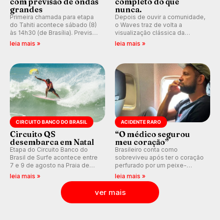
com previsão de ondas
completo do que
grandes
nunca.
Primeira chamada para etapa
Depois de ouvir a comunidade,
do Tahiti acontece sábado (8)
o Waves traz de volta a
às 14h30 (de Brasília). Previsão
visualização clássica da
indica swell consistente.
previsão de águas rasas,
leia mais »
leia mais »
Medina embarca para evento e
agora integrada à nova
WSL divulga baterias, com
plataforma e com previsão das
Kelly Slater convidado.
ondas para até 16 dias.
CIRCUITO BANCO DO BRASIL
ACIDENTE RARO
Circuito QS
“O médico segurou
desembarca em Natal
meu coração”
Etapa do Circuito Banco do
Brasileiro conta como
Brasil de Surfe acontece entre
sobreviveu após ter o coração
7 e 9 de agosto na Praia de
perfurado por um peixe-
Miami (RN), em disputas
agulha enquanto surfava na
leia mais »
leia mais »
válidas pelo Qualifying Series
Costa Rica.
(QS) 4.000 e pela corrida por
ver mais
vagas no Challenger Series.