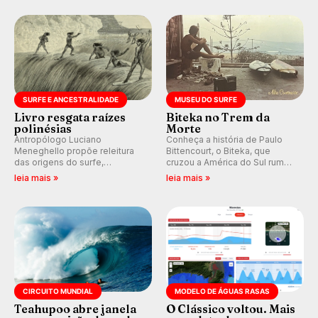
Rajadas já chegaram a 97,2
km/h em Itanhaém.
SURFE E ANCESTRALIDADE
MUSEU DO SURFE
Livro resgata raízes
Biteka no Trem da
polinésias
Morte
Antropólogo Luciano
Conheça a história de Paulo
Meneghello propõe releitura
Bittencourt, o Biteka, que
das origens do surfe,
cruzou a América do Sul rumo
resgatando a cultura polinésia
ao Pacífico em uma jornada
leia mais »
leia mais »
e questionando a visão
que se tornou um marco de
ocidental que transformou a
aventura, resiliência e paixão
prática em esporte e indústria.
pelo surfe.
CIRCUITO MUNDIAL
MODELO DE ÁGUAS RASAS
Teahupoo abre janela
O Clássico voltou. Mais