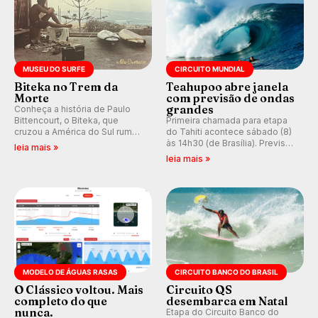
MUSEU DO SURFE
CIRCUITO MUNDIAL
Biteka no Trem da
Teahupoo abre janela
Morte
com previsão de ondas
grandes
Conheça a história de Paulo
Bittencourt, o Biteka, que
Primeira chamada para etapa
cruzou a América do Sul rumo
do Tahiti acontece sábado (8)
ao Pacífico em uma jornada
às 14h30 (de Brasília). Previsão
leia mais »
que se tornou um marco de
indica swell consistente.
leia mais »
aventura, resiliência e paixão
Medina embarca para evento e
pelo surfe.
WSL divulga baterias, com
Kelly Slater convidado.
MODELO DE ÁGUAS RASAS
CIRCUITO BANCO DO BRASIL
O Clássico voltou. Mais
Circuito QS
completo do que
desembarca em Natal
nunca.
Etapa do Circuito Banco do