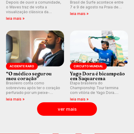
Depois de ouvir a comunidade,
Brasil de Surfe acontece entre
o Waves traz de volta a
7 e 9 de agosto na Praia de
visualização clássica da
Miami (RN), em disputas
leia mais »
previsão de águas rasas,
válidas pelo Qualifying Series
leia mais »
agora integrada à nova
(QS) 4.000 e pela corrida por
plataforma e com previsão das
vagas no Challenger Series.
ondas para até 16 dias.
ACIDENTE RARO
CIRCUITO MUNDIAL
“O médico segurou
Yago Dora é bicampeão
meu coração”
em Saquarema
Brasileiro conta como
Etapa brasileira do
sobreviveu após ter o coração
Championship Tour termina
perfurado por um peixe-
com vitória de Yago Dora.
agulha enquanto surfava na
Sawyer Lindblad vence entre
leia mais »
leia mais »
Costa Rica.
as mulheres e Leonardo
Fioravanti assume liderança do
ver mais
ranking mundial da WSL, na
etapa de Saquarema.