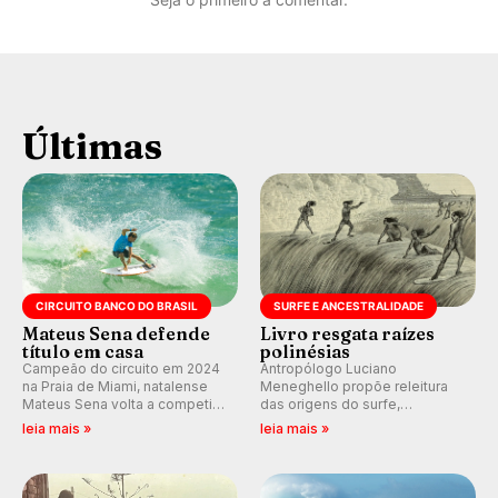
Últimas
CIRCUITO BANCO DO BRASIL
SURFE E ANCESTRALIDADE
Mateus Sena defende
Livro resgata raízes
título em casa
polinésias
Campeão do circuito em 2024
Antropólogo Luciano
na Praia de Miami, natalense
Meneghello propõe releitura
Mateus Sena volta a competir
das origens do surfe,
em casa em busca de manter a
resgatando a cultura polinésia
leia mais »
leia mais »
hegemonia potiguar em etapa
e questionando a visão
do Circuito Banco do Brasil.
ocidental que transformou a
prática em esporte e indústria.