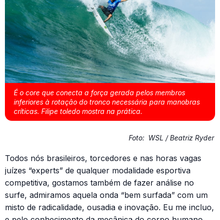
É o core que conecta a força gerada pelos membros
inferiores à rotação do tronco necessária para manobras
críticas. Filipe toledo mostra na prática.
Foto:
WSL / Beatriz Ryder
Todos nós brasileiros, torcedores e nas horas vagas
juízes “experts” de qualquer modalidade esportiva
competitiva, gostamos também de fazer análise no
surfe, admiramos aquela onda “bem surfada” com um
misto de radicalidade, ousadia e inovação. Eu me incluo,
e pelo conhecimento da mecânica do corpo humano,