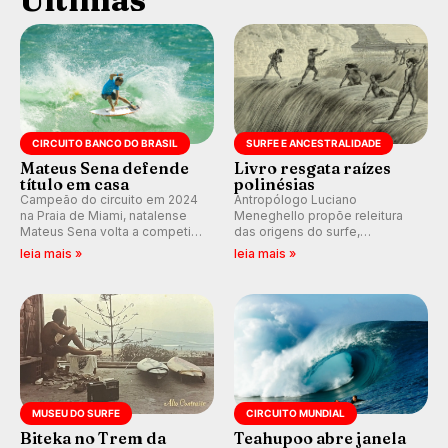
CIRCUITO BANCO DO BRASIL
SURFE E ANCESTRALIDADE
Mateus Sena defende
Livro resgata raízes
título em casa
polinésias
Campeão do circuito em 2024
Antropólogo Luciano
na Praia de Miami, natalense
Meneghello propõe releitura
Mateus Sena volta a competir
das origens do surfe,
em casa em busca de manter a
resgatando a cultura polinésia
leia mais »
leia mais »
hegemonia potiguar em etapa
e questionando a visão
do Circuito Banco do Brasil.
ocidental que transformou a
prática em esporte e indústria.
MUSEU DO SURFE
CIRCUITO MUNDIAL
Biteka no Trem da
Teahupoo abre janela