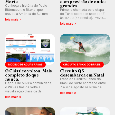
Morte
com previsão de ondas
grandes
Conheça a história de Paulo
Bittencourt, o Biteka, que
Primeira chamada para etapa
cruzou a América do Sul rumo
do Tahiti acontece sábado (8)
ao Pacífico em uma jornada
às 14h30 (de Brasília). Previsão
leia mais »
que se tornou um marco de
indica swell consistente.
leia mais »
aventura, resiliência e paixão
Medina embarca para evento e
pelo surfe.
WSL divulga baterias, com
Kelly Slater convidado.
MODELO DE ÁGUAS RASAS
CIRCUITO BANCO DO BRASIL
O Clássico voltou. Mais
Circuito QS
completo do que
desembarca em Natal
nunca.
Etapa do Circuito Banco do
Depois de ouvir a comunidade,
Brasil de Surfe acontece entre
o Waves traz de volta a
7 e 9 de agosto na Praia de
visualização clássica da
Miami (RN), em disputas
leia mais »
previsão de águas rasas,
válidas pelo Qualifying Series
leia mais »
agora integrada à nova
(QS) 4.000 e pela corrida por
plataforma e com previsão das
vagas no Challenger Series.
ondas para até 16 dias.