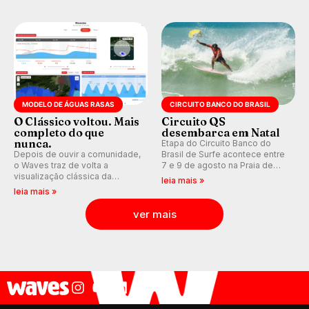
aventura, resiliência e paixão
Medina embarca para evento e
pelo surfe.
WSL divulga baterias, com
Kelly Slater convidado.
MODELO DE ÁGUAS RASAS
CIRCUITO BANCO DO BRASIL
O Clássico voltou. Mais
Circuito QS
completo do que
desembarca em Natal
nunca.
Etapa do Circuito Banco do
Depois de ouvir a comunidade,
Brasil de Surfe acontece entre
o Waves traz de volta a
7 e 9 de agosto na Praia de
visualização clássica da
Miami (RN), em disputas
leia mais »
previsão de águas rasas,
válidas pelo Qualifying Series
leia mais »
agora integrada à nova
(QS) 4.000 e pela corrida por
plataforma e com previsão das
vagas no Challenger Series.
ver mais
ondas para até 16 dias.