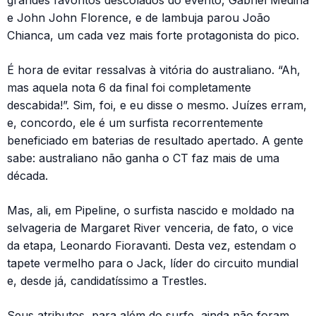
grandes favoritos descolados do evento, Gabriel Medina
e John John Florence, e de lambuja parou João
Chianca, um cada vez mais forte protagonista do pico.
É hora de evitar ressalvas à vitória do australiano. “Ah,
mas aquela nota 6 da final foi completamente
descabida!”. Sim, foi, e eu disse o mesmo. Juízes erram,
e, concordo, ele é um surfista recorrentemente
beneficiado em baterias de resultado apertado. A gente
sabe: australiano não ganha o CT faz mais de uma
década.
Mas, ali, em Pipeline, o surfista nascido e moldado na
selvageria de Margaret River venceria, de fato, o vice
da etapa, Leonardo Fioravanti. Desta vez, estendam o
tapete vermelho para o Jack, líder do circuito mundial
e, desde já, candidatíssimo a Trestles.
Seus atributos, para além do surfe, ainda não foram