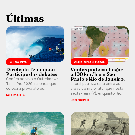
Últimas
CT AO VIVO
ALERTA NO LITORAL
Direto de Teahupoo:
Ventos podem chegar
Participe dos debates
a 100 km/h em São
Paulo e Rio de Janeiro.
Confira ao vivo o Outerknown
Tahiti Pro 2026, na onda que
Litoral paulista está entre as
coloca à prova até os
áreas de maior atenção nesta
melhores surfistas do mundo.
sexta-feira (7), enquanto Rio
leia mais »
E participe dos debates em
de Janeiro também recebe
leia mais »
tempo real durante as etapas
alerta para ventos fortes.
do Mundial da WSL.
Rajadas já chegaram a 97,2
km/h em Itanhaém.