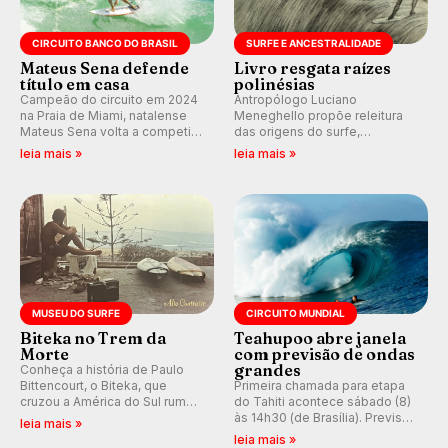
CIRCUITO BANCO DO BRASIL
SURFE E ANCESTRALIDADE
Mateus Sena defende
Livro resgata raízes
título em casa
polinésias
Campeão do circuito em 2024
Antropólogo Luciano
na Praia de Miami, natalense
Meneghello propõe releitura
Mateus Sena volta a competir
das origens do surfe,
em casa em busca de manter a
resgatando a cultura polinésia
leia mais »
leia mais »
hegemonia potiguar em etapa
e questionando a visão
do Circuito Banco do Brasil.
ocidental que transformou a
prática em esporte e indústria.
MUSEU DO SURFE
CIRCUITO MUNDIAL
Biteka no Trem da
Teahupoo abre janela
Morte
com previsão de ondas
grandes
Conheça a história de Paulo
Bittencourt, o Biteka, que
Primeira chamada para etapa
cruzou a América do Sul rumo
do Tahiti acontece sábado (8)
ao Pacífico em uma jornada
às 14h30 (de Brasília). Previsão
leia mais »
que se tornou um marco de
indica swell consistente.
leia mais »