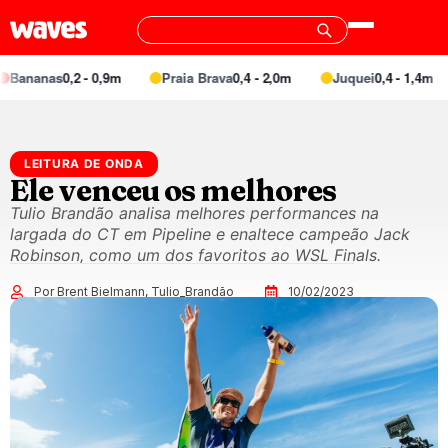
nas
0,2 - 0,9m
Praia Brava
0,4 - 2,0m
Juquei
0,4 - 1,4m
Ba
LEITURA DE ONDA
Ele venceu os melhores
Tulio Brandão analisa melhores performances na
largada do CT em Pipeline e enaltece campeão Jack
Robinson, como um dos favoritos ao WSL Finals.
Por Brent Bielmann, Tulio_Brandão
10/02/2023