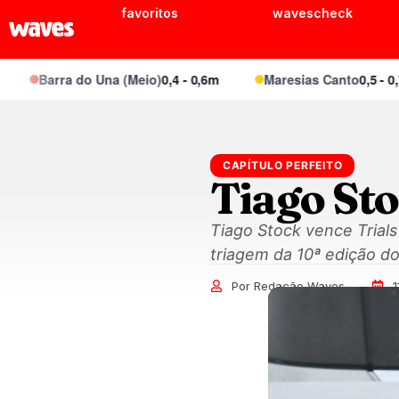
favoritos
wavescheck
Barra do Una (Meio)
0,4 - 0,6m
Maresias Canto
0,5 - 0,7m
CAPÍTULO PERFEITO
Tiago Sto
Tiago Stock vence Trial
triagem da 10ª edição do
Por Redação Waves
1