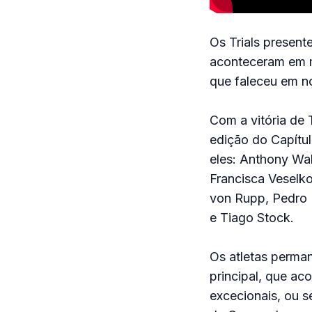
Os Trials presen
aconteceram em m
que faleceu em n
Com a vitória de T
edição do Capítul
eles: Anthony Wal
Francisca Veselk
von Rupp, Pedro B
e Tiago Stock.
Os atletas perma
principal, que ac
excecionais, ou se