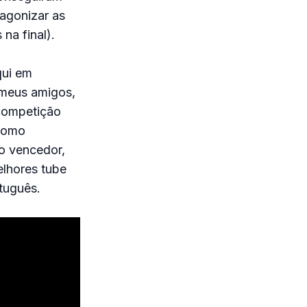
agonizar as
na final).
qui em
 meus amigos,
 competição
 como
o vencedor,
elhores tube
rtuguês.