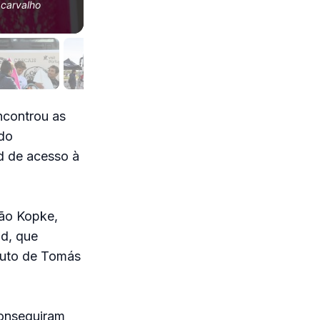
 carvalho
Tiago Stock, Trials presented by UF Carcavelos,
maildoandre@gmal.com
.
ncontrou as
do
d de acesso à
ão Kopke,
d, que
tuto de Tomás
conseguiram