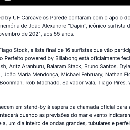
ted by UF Carcavelos Parede contaram com o apoio 
emória de João Alexandre “Dapin”, icônico surfista 
ovembro de 2021, aos 55 anos.
iago Stock, a lista final de 16 surfistas que vão partic
o Perfeito powered by Billabong está oficialmente fe
sh, Aritz Aranburu, Balaram Stack, Bruno Santos, Dyl
o, João Maria Mendonça, Michael February, Nathan Fl
oonman, Rob Machado, Salvador Vala, Tiago Pires, Wil
necem em stand-by à espera da chamada oficial para
ontecerá quando as previsões do mar e vento indicar
ja, um dia inteiro de ondas grandes, tubulares e perfei