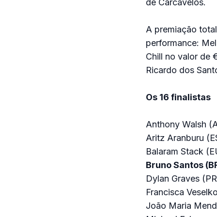
de Carcavelos.
A premiação tota
performance: Mel
Chill no valor de
Ricardo dos Santo
Os 16 finalistas
Anthony Walsh (
Aritz Aranburu (E
Balaram Stack (
Bruno Santos (B
Dylan Graves (PR
Francisca Veselk
João Maria Mend