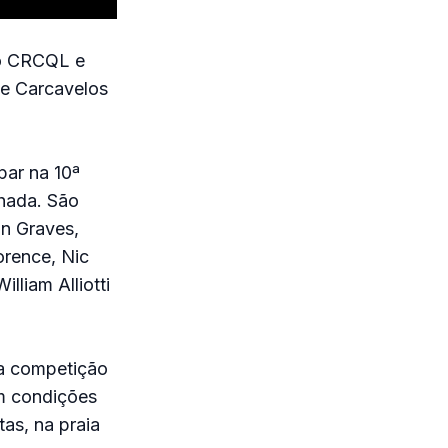
do CRCQL e
de Carcavelos
ipar na 10ª
chada. São
an Graves,
orence, Nic
liam Alliotti
 a competição
em condições
tas, na praia