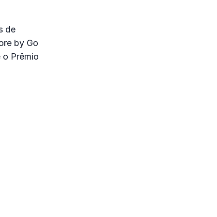
s de
ore by Go
e o Prêmio