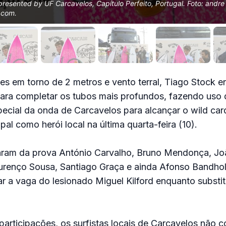
 presented by UF Carcavelos, Capítulo Perfeito, Portugal. Foto: andre
.com
.
s em torno de 2 metros e vento terral, Tiago Stock e
ara completar os tubos mais profundos, fazendo uso 
ecial da onda de Carcavelos para alcançar o wild car
al como herói local na última quarta-feira (10).
ram da prova António Carvalho, Bruno Mendonça, Jo
urenço Sousa, Santiago Graça e ainda Afonso Bandhol
r a vaga do lesionado Miguel Kilford enquanto substi
articipações, os surfistas locais de Carcavelos não 