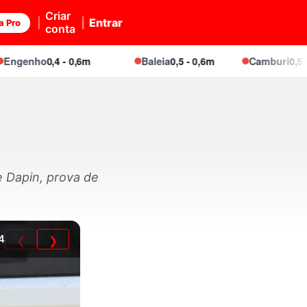
Criar
Entrar
a Pro
conta
enho
0,4 - 0,6m
Baleia
0,5 - 0,6m
Camburi
0,5 - 0,7m
 Dapin, prova de
4
❮
❯