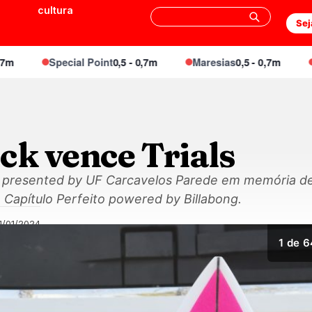
cultura
Sej
Special Point
0,5 - 0,7m
Maresias
0,5 - 0,7m
Eng
ck vence Trials
s presented by UF Carcavelos Parede em memória de
 Capítulo Perfeito powered by Billabong.
1/01/2024
1
de 6