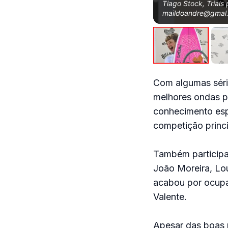
Tiago Stock, Trials
maildoandre@gmal
Com algumas série
melhores ondas p
conhecimento esp
competição princip
Também participa
João Moreira, Lo
acabou por ocupa
Valente.
Apesar das boas p