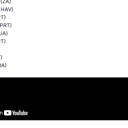
 (ZA)
 (HAV)
RT)
(PRT)
UA)
RT)
)
)
FRA)