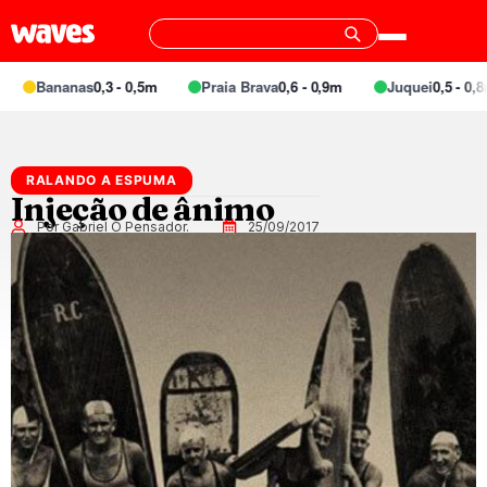
Bananas
0,3 - 0,5m
Praia Brava
0,6 - 0,9m
Juquei
0,5 - 0,8m
RALANDO A ESPUMA
Injeção de ânimo
Por Gabriel O Pensador.
25/09/2017