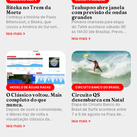
Biteka no Trem da
Teahupoo abre janela
Morte
com previsão de ondas
grandes
Conheça a história de Paulo
Bittencourt, o Biteka, que
Primeira chamada para etapa
cruzou a América do Sul rumo
do Tahiti acontece sábado (8)
ao Pacífico em uma jornada
às 14h30 (de Brasília). Previsão
leia mais »
que se tornou um marco de
indica swell consistente.
leia mais »
aventura, resiliência e paixão
Medina embarca para evento e
pelo surfe.
WSL divulga baterias, com
Kelly Slater convidado.
MODELO DE ÁGUAS RASAS
CIRCUITO BANCO DO BRASIL
O Clássico voltou. Mais
Circuito QS
completo do que
desembarca em Natal
nunca.
Etapa do Circuito Banco do
Depois de ouvir a comunidade,
Brasil de Surfe acontece entre
o Waves traz de volta a
7 e 9 de agosto na Praia de
visualização clássica da
Miami (RN), em disputas
leia mais »
previsão de águas rasas,
válidas pelo Qualifying Series
leia mais »
agora integrada à nova
(QS) 4.000 e pela corrida por
plataforma e com previsão das
vagas no Challenger Series.