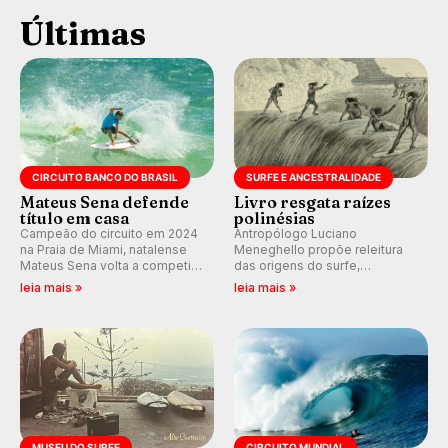
Últimas
CIRCUITO BANCO DO BRASIL
SURFE E ANCESTRALIDADE
Mateus Sena defende
Livro resgata raízes
título em casa
polinésias
Campeão do circuito em 2024
Antropólogo Luciano
na Praia de Miami, natalense
Meneghello propõe releitura
Mateus Sena volta a competir
das origens do surfe,
em casa em busca de manter a
resgatando a cultura polinésia
leia mais »
leia mais »
hegemonia potiguar em etapa
e questionando a visão
do Circuito Banco do Brasil.
ocidental que transformou a
prática em esporte e indústria.
MUSEU DO SURFE
CIRCUITO MUNDIAL