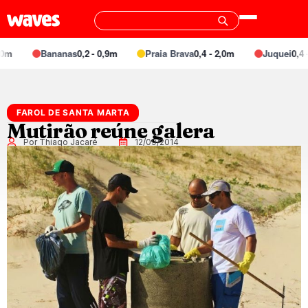
m
Bananas
0,2 - 0,9m
Praia Brava
0,4 - 2,0m
Juquei
0,4 - 
FAROL DE SANTA MARTA
Mutirão reúne galera
Por Thiago Jacaré
12/09/2014