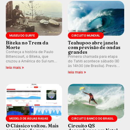
prática em esporte e indústria.
MUSEU DO SURFE
CIRCUITO MUNDIAL
Biteka no Trem da
Teahupoo abre janela
Morte
com previsão de ondas
grandes
Conheça a história de Paulo
Bittencourt, o Biteka, que
Primeira chamada para etapa
cruzou a América do Sul rumo
do Tahiti acontece sábado (8)
ao Pacífico em uma jornada
às 14h30 (de Brasília). Previsão
leia mais »
que se tornou um marco de
indica swell consistente.
leia mais »
aventura, resiliência e paixão
Medina embarca para evento e
pelo surfe.
WSL divulga baterias, com
Kelly Slater convidado.
MODELO DE ÁGUAS RASAS
CIRCUITO BANCO DO BRASIL
O Clássico voltou. Mais
Circuito QS