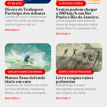
CT AO VIVO
ALERTA NO LITORAL
Direto de Teahupoo:
Ventos podem chegar
Participe dos debates
a 100 km/h em São
Paulo e Rio de Janeiro.
Confira ao vivo o Outerknown
Tahiti Pro 2026, na onda que
Litoral paulista está entre as
coloca à prova até os
áreas de maior atenção nesta
melhores surfistas do mundo.
sexta-feira (7), enquanto Rio
leia mais »
Participe dos comentários e
de Janeiro também recebe
leia mais »
debates em tempo real no
alerta para ventos fortes.
nosso fórum, durante as
Rajadas já chegaram a 97,2
etapas da WSL.
km/h em Itanhaém.
CIRCUITO BANCO DO BRASIL
SURFE E ANCESTRALIDADE
Mateus Sena defende
Livro resgata raízes
título em casa
polinésias
Campeão do circuito em 2024
Antropólogo Luciano
na Praia de Miami, natalense
Meneghello propõe releitura
Mateus Sena volta a competir
das origens do surfe,
em casa em busca de manter a
resgatando a cultura polinésia
leia mais »
leia mais »
hegemonia potiguar em etapa
e questionando a visão
do Circuito Banco do Brasil.
ocidental que transformou a