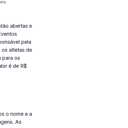
iro.
stão abertas e
Eventos
ponsável pela
os atletas de
á para os
alor é de R$
os o nome e a
agens. As