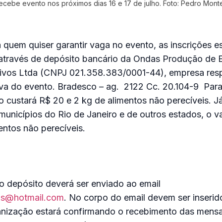
recebe evento nos próximos dias 16 e 17 de julho. Foto: Pedro Monte
 quem quiser garantir vaga no evento, as inscrições e
 através de depósito bancário da Ondas Produção de 
rtivos Ltda (CNPJ 021.358.383/0001-44), empresa res
va do evento. Bradesco – ag. 2122 Cc. 20.104-9 Para 
ão custará R$ 20 e 2 kg de alimentos não perecíveis. J
 municípios do Rio de Janeiro e de outros estados, o v
entos não perecíveis.
 depósito deverá ser enviado ao email
ios@hotmail.com
. No corpo do email devem ser inserid
anização estará confirmando o recebimento das mens