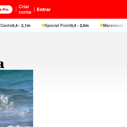
Criar
Entrar
a Pro
conta
o
0,4 - 2,1m
Special Point
0,4 - 2,0m
Maresias
0,4 - 2,1
a