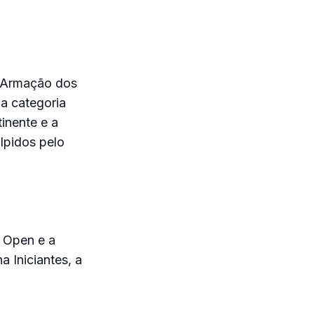
m Armação dos
a categoria
inente e a
lpidos pelo
a Open e a
a Iniciantes, a