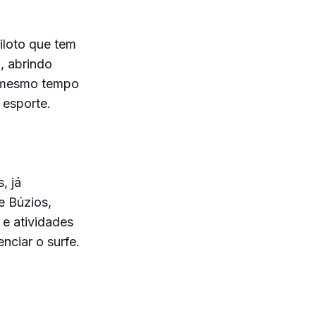
iloto que tem
, abrindo
o mesmo tempo
 esporte.
, já
e Búzios,
) e atividades
nciar o surfe.