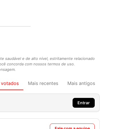
 saudável e de alto nível, estritamente relacionado
você concorda com nossos termos de uso.
mensagem.
 votados
Mais recentes
Mais antigos
Entrar
Fale com a equipe