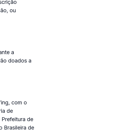
scrição
cão, ou
ante a
erão doados a
fing, com o
ria de
 Prefeitura de
 Brasileira de