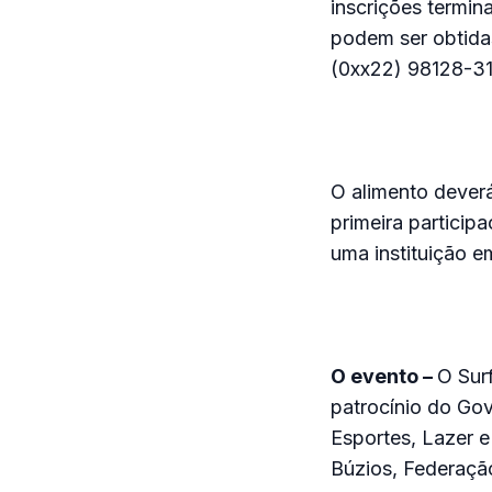
inscrições termin
podem ser obtida
(0xx22) 98128-31
O alimento deverá
primeira particip
uma instituição e
O evento –
O Sur
patrocínio do Gov
Esportes, Lazer e
Búzios, Federação