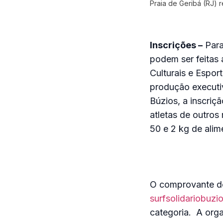
Praia de Geribá (RJ) 
Inscrições –
Para
podem ser feitas
Culturais e Espo
produção executi
Búzios, a inscriç
atletas de outros
50 e 2 kg de alim
O comprovante do
surfsolidariobuz
categoria. A org