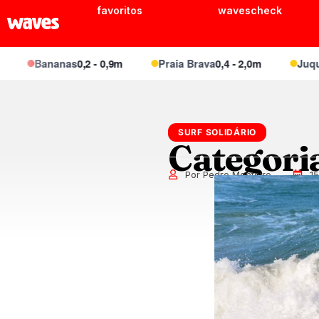
favoritos
wavescheck
Bananas
0,2 - 0,9m
Praia Brava
0,4 - 2,0m
Juquei
0,4
SURF SOLIDÁRIO
Categori
Por Pedro Monteiro
1