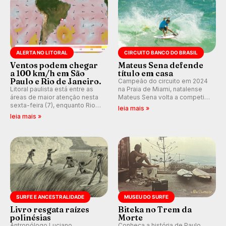
ALERTA NO LITORAL
CIRCUITO BANCO DO BRASIL
Ventos podem chegar
Mateus Sena defende
a 100 km/h em São
título em casa
Paulo e Rio de Janeiro.
Campeão do circuito em 2024
Litoral paulista está entre as
na Praia de Miami, natalense
áreas de maior atenção nesta
Mateus Sena volta a competir
sexta-feira (7), enquanto Rio
em casa em busca de manter a
leia mais »
de Janeiro também recebe
hegemonia potiguar em etapa
leia mais »
alerta para ventos fortes.
do Circuito Banco do Brasil.
Rajadas já chegaram a 97,2
km/h em Itanhaém.
SURFE E ANCESTRALIDADE
MUSEU DO SURFE
Livro resgata raízes
Biteka no Trem da
polinésias
Morte
Antropólogo Luciano
Conheça a história de Paulo