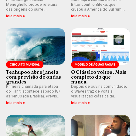
Meneghello propõe releitura
Bittencourt, o Biteka, que
das origens do surfe,
cruzou a América do Sul rumo
resgatando a cultura polinésia
ao Pacífico em uma jornada
leia mais »
leia mais »
e questionando a visão
que se tornou um marco de
ocidental que transformou a
aventura, resiliência e paixão
prática em esporte e indústria.
pelo surfe.
CIRCUITO MUNDIAL
MODELO DE ÁGUAS RASAS
Teahupoo abre janela
O Clássico voltou. Mais
com previsão de ondas
completo do que
grandes
nunca.
Primeira chamada para etapa
Depois de ouvir a comunidade,
do Tahiti acontece sábado (8)
o Waves traz de volta a
às 14h30 (de Brasília). Previsão
visualização clássica da
indica swell consistente.
previsão de águas rasas,
leia mais »
leia mais »
Medina embarca para evento e
agora integrada à nova
WSL divulga baterias, com
plataforma e com previsão das
Kelly Slater convidado.
ondas para até 16 dias.