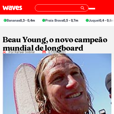
Bananas
0,3 - 0,4m
Praia Brava
0,5 - 0,7m
Juquei
0,4 - 0,6m
Beau Young, o novo campeão
mundial de longboard
Por Rafael Sobral
07/05/2001