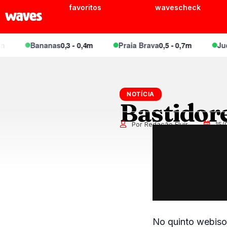
favoritos
wavescheck
Bananas
0,3 - 0,4m
Praia Brava
0,5 - 0,7m
Juque
NOTÍCIA
Bastidor
Por Redação Fluir
15/
No quinto webisod