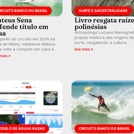
IRCUITO BANCO DO BRASIL
SURFE E ANCESTRALIDADE
teus Sena
Livro resgata raíz
fende título em
polinésias
sa
Antropólogo Luciano Meneghel
propõe releitura das origens do
peão do circuito em 2024 na
surfe, resgatando a cultura
a de Miami, natalense Mateus
polinésia e questionando a vis
 volta a competir em casa em
leia mais »
ocidental que transformou a
ca de manter a hegemonia
 mais »
prática em esporte e indústria.
guar em etapa do Circuito
o do Brasil.
ODELO DE ÁGUAS RASAS
CIRCUITO BANCO DO BRASIL