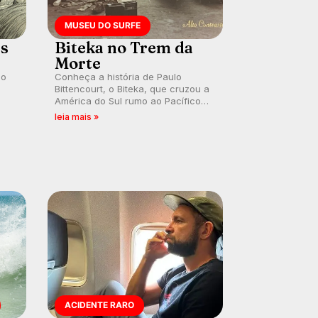
MUSEU DO SURFE
es
Biteka no Trem da
Morte
lo
Conheça a história de Paulo
Bittencourt, o Biteka, que cruzou a
América do Sul rumo ao Pacífico
ão
em uma jornada que se tornou um
leia mais »
marco de aventura, resiliência e
paixão pelo surfe.
ACIDENTE RARO