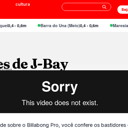
cultura
Sej
i
0,4 - 0,6m
Barra do Una (Meio)
0,4 - 0,6m
Maresias 
es de J-Bay
07/2011
e sobre o Billabong Pro, você confere os bastidores