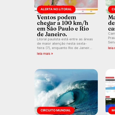
ALERTA NO LITORAL
C
Ventos podem
Ma
chegar a 100 km/h
de
em São Paulo e Rio
ca
de Janeiro.
Cam
Prai
Litoral paulista está entre as áreas
Sena
de maior atenção nesta sexta-
bus
feira (7), enquanto Rio de Janeiro
leia
poti
também recebe alerta para ventos
leia mais »
Banc
fortes. Rajadas já chegaram a 97,2
km/h em Itanhaém.
CIRCUITO MUNDIAL
M