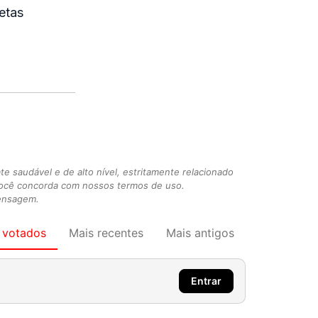
etas
 saudável e de alto nível, estritamente relacionado
você concorda com nossos termos de uso.
mensagem.
 votados
Mais recentes
Mais antigos
Entrar