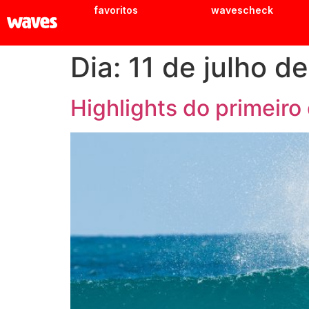
favoritos
wavescheck
Dia:
11 de julho d
Highlights do primeiro 