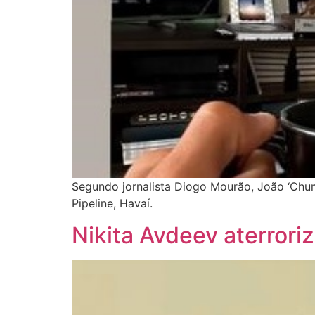
Segundo jornalista Diogo Mourão, João ‘Chum
Pipeline, Havaí.
Nikita Avdeev aterrori