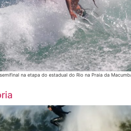
emifinal na etapa do estadual do Rio na Praia da Macumba,
ria