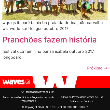
wqs qs itacaré bahia ba praia da tiririca joão carvalho
wsl world surf league outubro 2017
Pranchões fazem história
festival oca feminino panza isabela outubro 2017
longboard
Próximo
→
redacao@waves.com.br
Política de Privacidade
Termos de Uso
Fale conosco
Publicidade
Sugestões de pauta
Wavescheck
Políticas de Cookies
© Copyright 2026 | Surfbox
CNPJ 20.090.089/0001-31