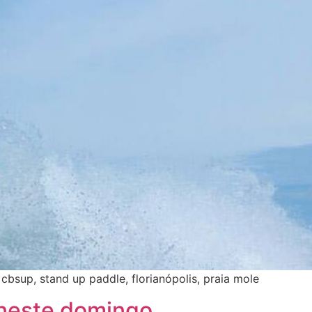
 cbsup, stand up paddle, florianópolis, praia mole
 neste domingo