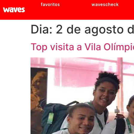
favoritos
wavescheck
Dia:
2 de agosto 
Top visita a Vila Olímp