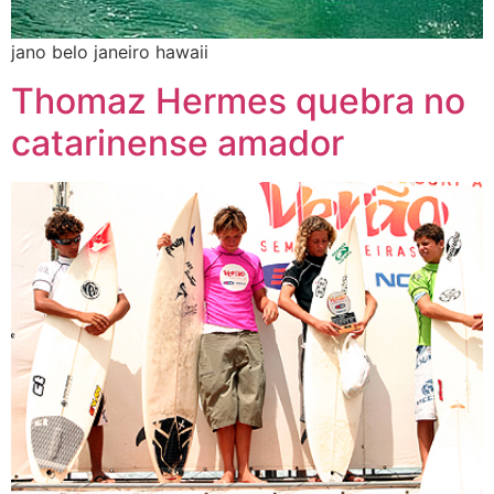
jano belo janeiro hawaii
Thomaz Hermes quebra no
catarinense amador