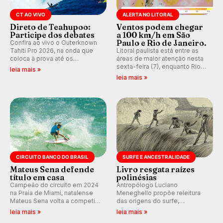
CT AO VIVO
ALERTA NO LITORAL
Direto de Teahupoo:
Ventos podem chegar
Participe dos debates
a 100 km/h em São
Paulo e Rio de Janeiro.
Confira ao vivo o Outerknown
Tahiti Pro 2026, na onda que
Litoral paulista está entre as
coloca à prova até os
áreas de maior atenção nesta
melhores surfistas do mundo.
sexta-feira (7), enquanto Rio
leia mais »
E participe dos debates em
de Janeiro também recebe
leia mais »
tempo real durante as etapas
alerta para ventos fortes.
do Mundial da WSL.
Rajadas já chegaram a 97,2
km/h em Itanhaém.
CIRCUITO BANCO DO BRASIL
SURFE E ANCESTRALIDADE
Mateus Sena defende
Livro resgata raízes
título em casa
polinésias
Campeão do circuito em 2024
Antropólogo Luciano
na Praia de Miami, natalense
Meneghello propõe releitura
Mateus Sena volta a competir
das origens do surfe,
em casa em busca de manter a
resgatando a cultura polinésia
leia mais »
leia mais »
hegemonia potiguar em etapa
e questionando a visão