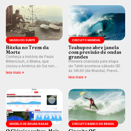
do Circuito Banco do Brasil.
ocidental que transformou a
prática em esporte e indústria.
MUSEU DO SURFE
CIRCUITO MUNDIAL
Biteka no Trem da
Teahupoo abre janela
Morte
com previsão de ondas
grandes
Conheça a história de Paulo
Bittencourt, o Biteka, que
Primeira chamada para etapa
cruzou a América do Sul rumo
do Tahiti acontece sábado (8)
ao Pacífico em uma jornada
às 14h30 (de Brasília). Previsão
leia mais »
que se tornou um marco de
indica swell consistente.
leia mais »
aventura, resiliência e paixão
Medina embarca para evento e
pelo surfe.
WSL divulga baterias, com
Kelly Slater convidado.
MODELO DE ÁGUAS RASAS
CIRCUITO BANCO DO BRASIL